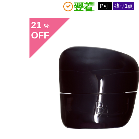
P可
残り1点
21
%
OFF