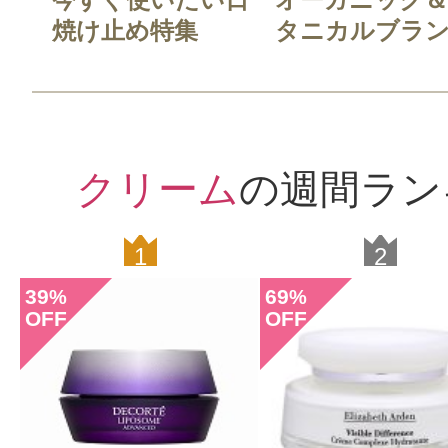
焼け止め特集
タニカルブラン.
クリーム
の週間ラン
1
2
39
69
%
%
OFF
OFF