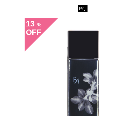
P可
13
%
OFF