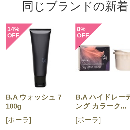
同じブランドの新着
14
8
%
%
OFF
OFF
B.A ウォッシュ 7
B.A ハイドレー
100g
ング カラーク...
[ポーラ]
[ポーラ]