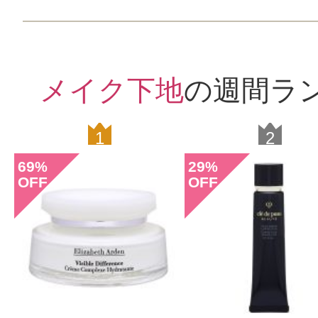
メイク下地
の週間ラ
1
2
69
29
%
%
OFF
OFF