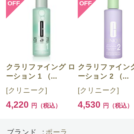
OFF
OFF
このコスメのレビューを書いて
クチコミを投稿する
クラリファイング ロ
CT 会員様は、
マイページの「購
クラリファイング
ーション 1 （...
ーション 2 （...
らクチコミ投稿すると1 商品につ
[クリニーク]
[クリニーク]
ントプレゼント！
4,220
4,530
円（税込）
円（税込）
ブランド
:
ポーラ