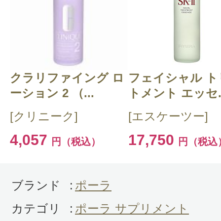
クチコミを投稿する
クラリファイング ロ
CT 会員様は、
マイページの「購
フェイシャル ト
ーション 2 （...
トメント エッセ..
らクチコミ投稿すると1 商品につ
[クリニーク]
[エスケーツー]
ントプレゼント！
4,057
17,750
円（税込）
円（税込
ブランド
:
ポーラ
カテゴリ
:
ポーラ サプリメント