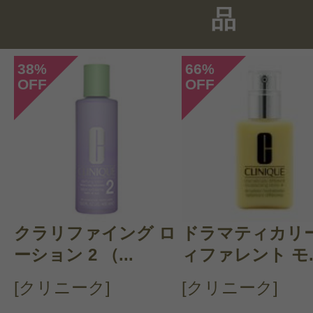
感じた効能：うるおい/シミ・そばか
品
購入品：ホワイトショット MX
ハードな毎日を過ごしてますが、こ
38
66
%
%
OFF
OFF
陰で、肌はシミも薄くなり潤ってい
度お試しを！
クラリファイング ロ
ドラマティカリー
ーション 2 （...
ィファレント モ..
すべての2件のクチコミを見る
[クリニーク]
[クリニーク]