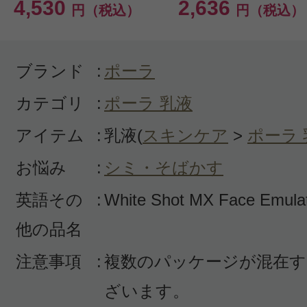
4,530
2,636
円（税込）
円（税込）
このコスメのレビューを書いて
クチコミを投稿する
ブランド
:
ポーラ
カテゴリ
:
ポーラ 乳液
CT会員様は、
マイページの「購
アイテム
:
乳液(
スキンケア
>
ポーラ 
らクチコミ投稿すると1 商品につき
お悩み
:
シミ・そばかす
ントプレゼント！
英語その
:
White Shot MX Face Emula
他の品名
注意事項
:
複数のパッケージが混在す
ざいます。