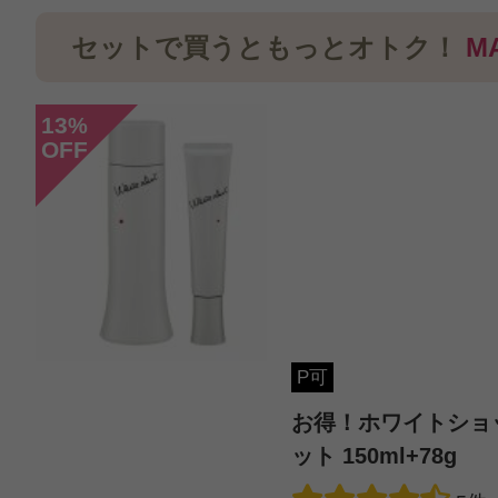
この商品のクチコミ
セットで買うともっとオトク！
M
2件のレビュー
総合評価：
4.5点
13
%
OFF
投稿日：2021年11月2
アミー 様
／30代後半
感じた効能：低刺激・敏感肌
購入品：ホワイトショット MX
P可
お得！ホワイトショット
軽い肌触りのジェルです。夏の日焼
ット 150ml+78g
ていました。蓋を開けると…なんと