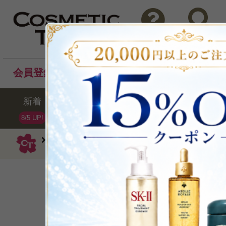
問い合わせ
検索
会員登録後のお買い物でポイントプレゼント！
新着
セール
ランキング
ブラ
8/5 UP!
ポーラ
乳液
ホワイトショット MX 7
ジェル状美透ミル
P可
再入荷