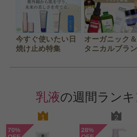
今すぐ使いたい日
オーガニック
焼け止め特集
タニカルブラン.
乳液
の週間ランキ
1
2
70
28
%
%
OFF
OFF