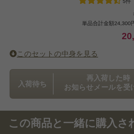
5件
ていました。3プッシュぐらい使っ
と保湿されました。ただ、ホワイト
単品合計金額24,300
かどうかというと、うーん…。分か
20
用感は大好きです。乾燥しない大人
ングですね。
このセットの中身を見る
再入荷した時
入荷待ち
お知らせメールを受
投稿日：2019年09月2
成美 様
／50代前半
この商品と一緒に購入さ