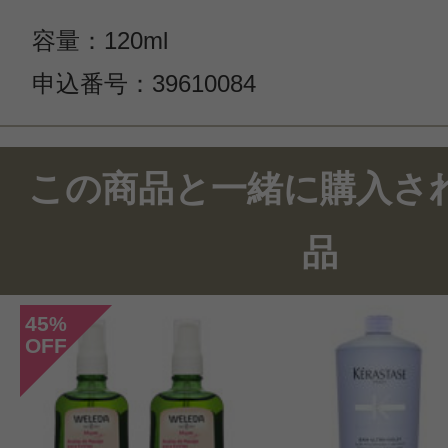
容量：120ml
申込番号：39610084
この商品のクチコミ
この商品と一緒に購入さ
2件のレビュー
品
総合評価：
4.5点
45
%
OFF
投稿日：2020年01月2
もも 様
／60代以上