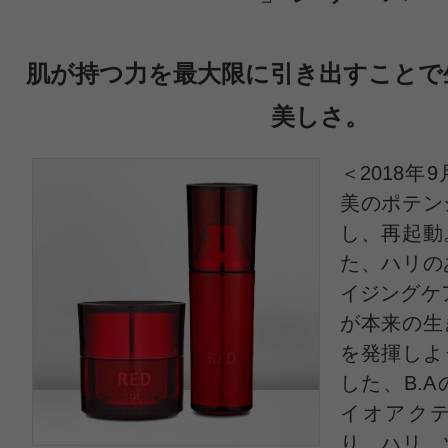
肌が持つ力を最大限に引き出すことで
美しさ。
＜2018年
すべての2件のクチコミを見る
美のポテン
し、再起動
た、ハリの
このコスメのレビューを書いて
イジングケ
が本来の生
を発揮しよ
クチコミを投稿する
した、B.
イオアク
り、ハリ、