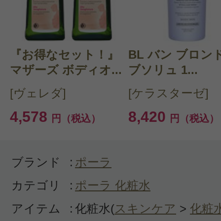
感じた効能：うるおい/たるみ/引き締
購入品：Red B.A ボリュームモイ
ン
『お得なセット！』
BL バン ブロン
とろみのある化粧水で
マザーズ ボディオ...
ブソリュ 1...
肌に付けると伸びが良く
[ヴェレダ]
[ケラスターゼ]
肌に浸透していくのが
4,578
8,420
円（税込）
円（税込）
分かりました。
今まで使用した中で
今の自分に合った化粧水に
ブランド
:
ポーラ
出会えたと思います。
カテゴリ
:
ポーラ 化粧水
アイテム
:
化粧水(
スキンケア
>
化粧