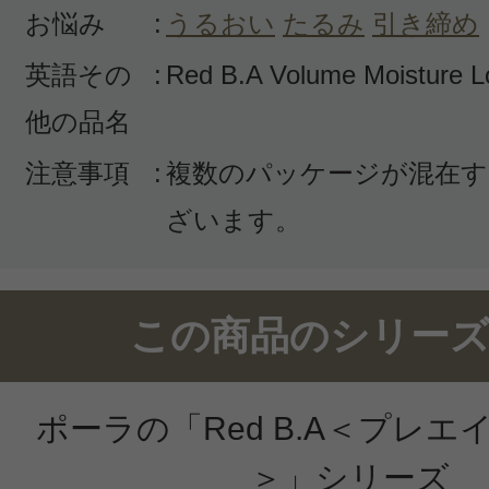
お悩み
:
うるおい
たるみ
引き締め
英語その
:
Red B.A Volume Moisture L
投稿日：2019年01月2
他の品名
なーりゅん 様
／50代
注意事項
:
複数のパッケージが混在す
感じた効能：うるおい/引き締め/リラ
ざいます。
購入品：Red B.A ボリュームモイ
ン
この商品のシリーズ
トロリとした感覚でグングン吸収さ
い商品です。
ポーラの「Red B.A＜プレ
少しでも伸びが良いので、コストパ
はハナマルです！
＞」シリーズ