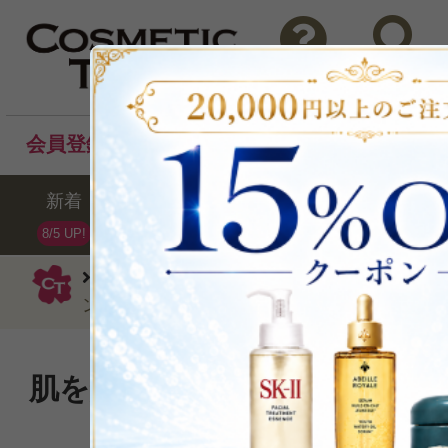
問い合わせ
検索
会員登録後のお買い物でポイントプレゼント！
新着
セール
ランキング
ブラ
8/5 UP!
ポーラ
化粧水
Red B.A ボリュ
ン120ml
肌を解きほぐす、ジュレ感覚
P可