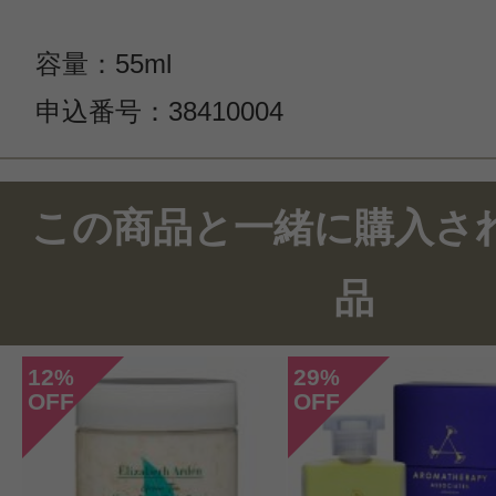
容量：55ml
申込番号：38410004
この商品のクチコミ
この商品と一緒に購入さ
2件のレビュー
品
総合評価：
5点
12
29
%
%
OFF
OFF
投稿日：2021年05月0
ととろ 様
／30代後半