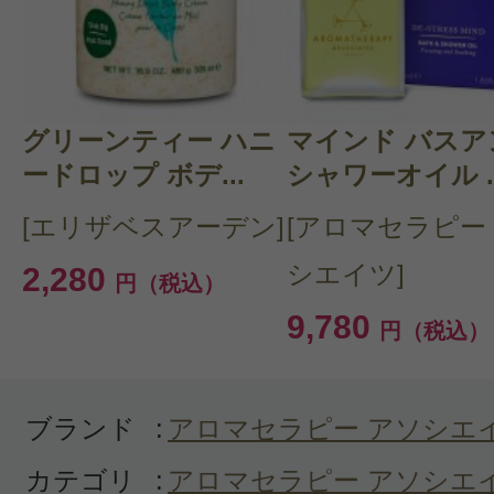
感じた効能：むくみ・冷え/痩身・ス
ィライン
購入品：カーミング バスアンドシャ
グリーンティー ハニ
マインド バスア
こちらははじめての香りでとても楽
ードロップ ボデ...
シャワーオイル ..
おりました。どれも良いのですが、
[エリザベスアーデン]
[アロマセラピー
ッキリタイプです。
シエイツ]
2,280
円（税込）
9,780
円（税込）
ブランド
:
アロマセラピー アソシエ
投稿日：2021年01月1
カテゴリ
:
アロマセラピー アソシエ