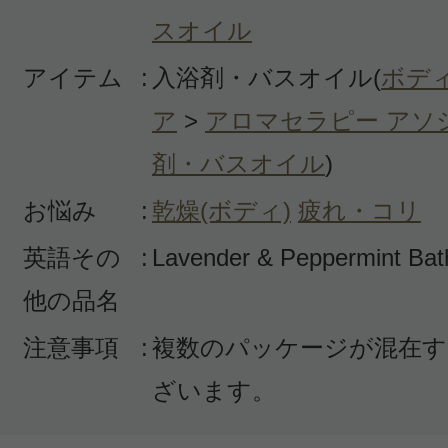
ゆずみー 様
／50代後
スオイル
感じた効能：乾燥(ボディ)/疲れ・コリ
アイテム
:
入浴剤・バスオイル(
ボデ
購入品：カーミング バスアンドシャ
ア
>
アロマセラピー アソ
自然な良い香りです。ラベンダーと
剤・バスオイル
)
の組み合わせが好きなのでバスタイ
お悩み
:
乾燥(ボディ)
疲れ・コリ
ります。ミントなので、冬の今は指
英語その
:
Lavender & Peppermint Bat
っていますが、夏なら定量ですっき
他の品名
心地を楽しめそうです。
注意事項
:
複数のパッケージが混在す
ざいます。