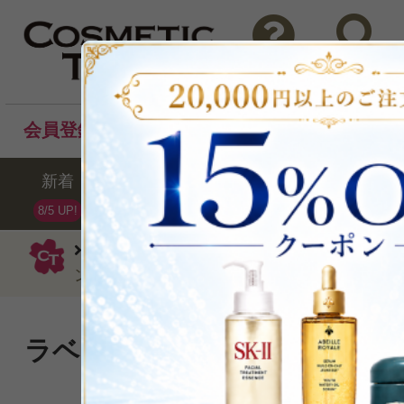
問い合わせ
検索
会員登録後のお買い物でポイントプレゼント！
新着
セール
ランキング
ブラ
8/5 UP!
アロマセラピー アソシエイツ
入浴剤・
ング バスアンドシャワーオイル55ml
ラベンダーとペパーミントの
た香り