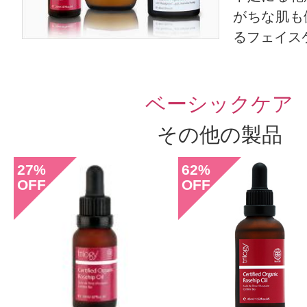
がちな肌も
るフェイス
ベーシックケア
その他の製品
27
62
%
%
OFF
OFF