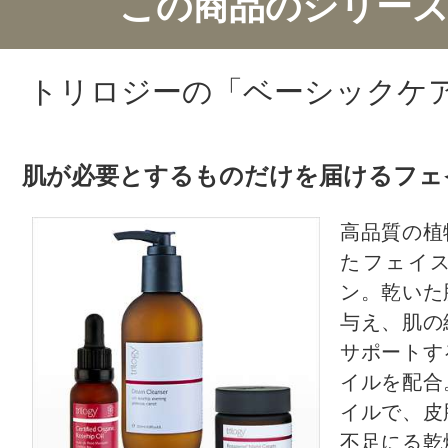
この商品のシリーズ
CT会員様は、
マイページの「購
トリロジーの「ベーシックケ
らクチコミ投稿すると1 商品につき
ントプレゼント！
肌が必要とするものだけを届けるフェ
高品質の植
たフェイ
ン。乾いた
与え、肌の
サポートす
イルを配合
イルで、皮
不足にる乾