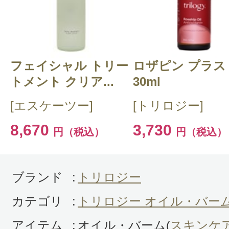
感じた効能：うるおい/低刺激・敏感肌
荒れ・乾燥/目のクマ/コストパフォー
ニックコスメ・自然派/ナチュラル化
フェイシャル トリー
ロザピン プラス
購入品：エイジプルーフ Qブースター
トメント クリア...
30ml
オイル
[エスケーツー]
[トリロジー]
コスメティックタイムズの良さは日
8,670
3,730
円（税込）
円（税込）
い新しいブランドを気軽に試せる事
す。昔はオーストラリアやニュージ
スメなど日本では手に入れることは
ブランド
:
トリロジー
した。コスメフリークとしては、何
カテゴリ
:
トリロジー オイル・バー
たくなるものですから、このトリオ
アイテム
:
オイル・バーム(
スキンケ
心から購入しました。とても良い化