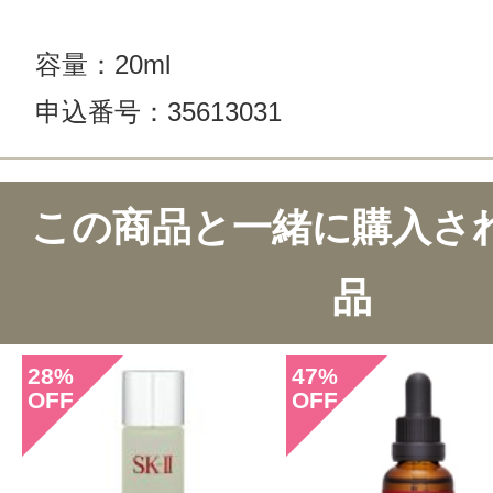
容量：20ml
申込番号：35613031
この商品のクチコミ
この商品と一緒に購入さ
1件のレビュー
品
総合評価：
5点
28
47
%
%
OFF
OFF
投稿日：2023年01月0
Ｐauline 様
／60代以上