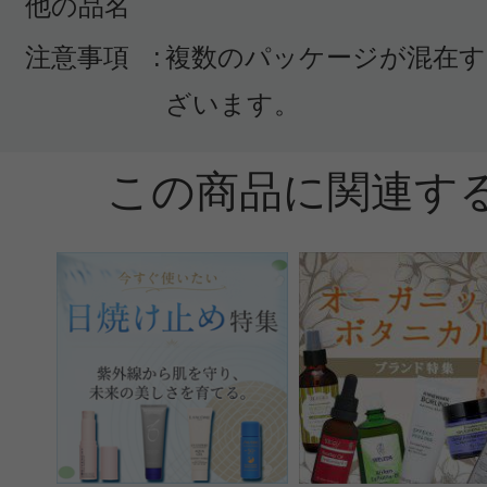
他の品名
注意事項
:
複数のパッケージが混在す
すべての1件のクチコミを見る
ざいます。
この商品に関連す
このコスメのレビューを書いて
クチコミを投稿する
CT会員様は、
マイページの「購
らクチコミ投稿すると1 商品につき
ントプレゼント！