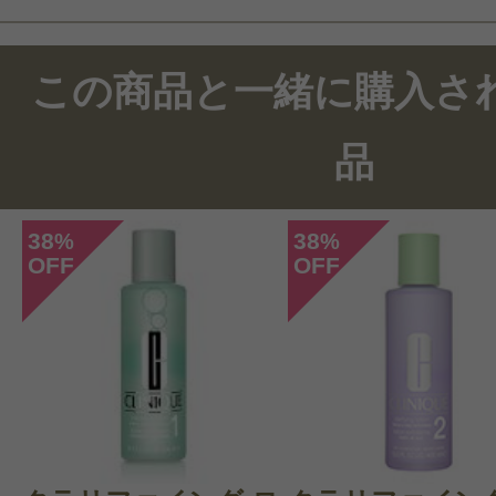
この商品のクチコミ
この商品と一緒に購入さ
1件のレビュー
品
総合評価：
3点
38
38
%
%
OFF
OFF
投稿日：2022年02月1
チャビン 様
／50代後
感じた効能：オーガニックコスメ・自
ル化粧品
購入品：ファーミング デイ クリーム