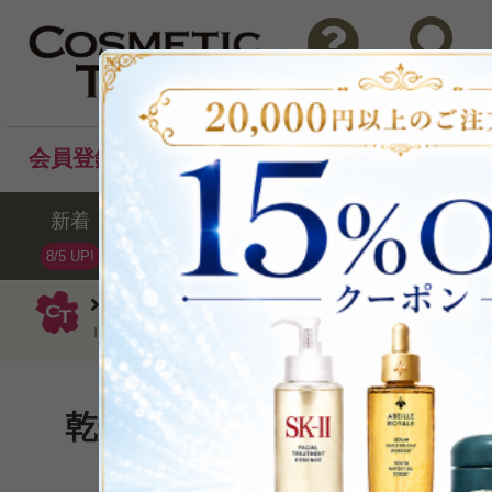
問い合わせ
検索
会員登録後のお買い物でポイントプレゼント！
新着
セール
ランキング
ブラ
8/5 UP!
ロゴナ
クリーム
ファーミング デイ
リフティング50ml
乾燥が気になるマチュア肌
P可
再入荷
残り1点