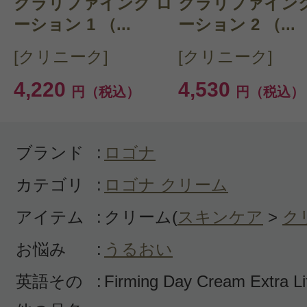
クラリファイング ロ
クラリファイング
フティング
ーション 1 （...
ーション 2 （...
フルーティーな香りが結構強くて、
[クリニーク]
[クリニーク]
も消えません。マスクを着けると中
4,220
4,530
円（税込）
円（税込）
す。デイクリームですが、化粧下地
ロモロします。手持ちの他のデイク
ロモロしない二種類の下地がモロモ
ブランド
:
ロゴナ
このクリームがモロモロし易いのだ
カテゴリ
:
ロゴナ クリーム
でもエクストラリフティングには
アイテム
:
クリーム(
スキンケア
>
ク
で、ナイトクリームとして使ってみ
お悩み
:
うるおい
英語その
:
Firming Day Cream Extra Lif