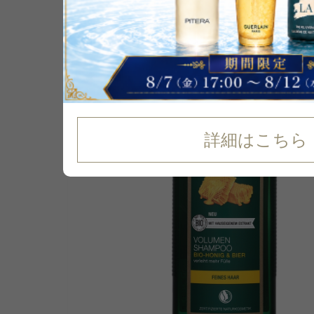
P可
残り5点
24
%
OFF
詳細はこちら