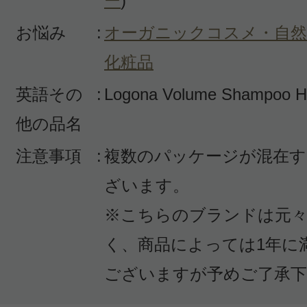
ー
)
お悩み
:
オーガニックコスメ・自然
化粧品
投稿日：2020年03月1
英語その
:
Logona Volume Shampoo H
のりまき 様
／50代前
他の品名
感じた効能：頭皮のエイジング/さら
注意事項
:
複数のパッケージが混在す
ムアップ(ヘア)/オーガニックコスメ
ざいます。
ラル化粧品
※こちらのブランドは元々
購入品：ボリュームシャンプー・ビ
く、商品によっては1年に
オーガニックシャンプーなのに泡立
ございますが予めご了承下
く、そのためノンストレスで地肌を
ッサージすることができて気持ちい