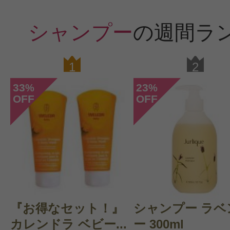
購入品：ボリュームシャンプー・ビ
シャンプー
の週間ラ
リピートして使っていました。安心
ャンプーです。私は髪にボリューム
1
2
のシャンプーを使うとボリュームが
33
23
%
%
OFF
OFF
すべての19件のクチコミを見
『お得なセット！』
シャンプー ラベ
カレンドラ ベビー...
ー 300ml