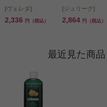
このコスメのレビューを書いて
[ヴェレダ]
[ジュリーク]
2,336
2,864
クチコミを投稿する
円（税込）
円（税込）
CT会員様は、
マイページの「購
最近見た商品
らクチコミ投稿すると1 商品につき
ントプレゼント！