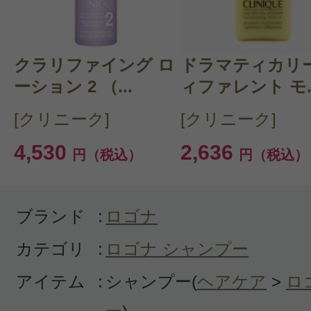
(ヘア)/オーガニックコスメ・自然派
品
クラリファイング ロ
ドラマティカリー
購入品：ボリュームシャンプー・ビ
ーション 2 （...
ィファレント モ..
オーガニックですが、少量でとても
[クリニーク]
[クリニーク]
す。
4,530
2,636
円（税込）
円（税込）
わたし自身は、もともと毛量が多く
がありますが、やはり年齢と共に細
ってるので、早めのエイジングケア
ブランド
:
ロゴナ
リュームアップタイプを使っていま
カテゴリ
:
ロゴナ シャンプー
サラサラ感とふんわり感が出て満足
アイテム
:
シャンプー(
ヘアケア
>
ロ