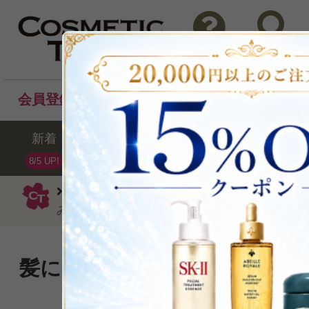
問い合わせ
検索
会員登録後のお買い物でポイントプレゼント！
新着
セール
ランキング
ブラ
8/5 UP!
ロゴナ
シャンプー
ボリュームシャ
みつ250ml
髪にコシと輝きを与えると言
とアカシアハチミツ