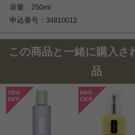
容量：250ml
申込番号：34810012
この商品のクチコミ
この商品と一緒に購入さ
19件のレビュー
品
総合評価：
4.2点
38
66
%
%
OFF
OFF
投稿日：2020年09月1
マリン 様
／50代前半
感じた効能：頭皮のエイジング/ボリ