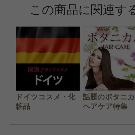
この商品に関連す
がりは ふんわりサラサラで、時々
ディショナーで仕上げるくらいです
髪質は 元々毛量が多く、太いタイプ
投稿日：2019年07月1
ドイツコスメ・化
話題のボタニ
こと 様
／50代後半
粧品
ヘアケア特集
感じた効能：ボリュームアップ(ヘア)
コスメ・自然派/ナチュラル化粧品