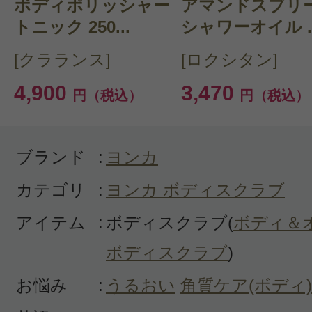
ボディポリッシャー
CT 会員様は、
マイページの「購
アマンドスブリ
トニック 250...
シャワーオイル ..
らクチコミ投稿すると1 商品につ
[クラランス]
[ロクシタン]
ントプレゼント！
4,900
3,470
円（税込）
円（税込）
ブランド
:
ヨンカ
カテゴリ
:
ヨンカ ボディスクラブ
アイテム
:
ボディスクラブ(
ボディ＆
ボディスクラブ
)
お悩み
:
うるおい
角質ケア(ボディ)