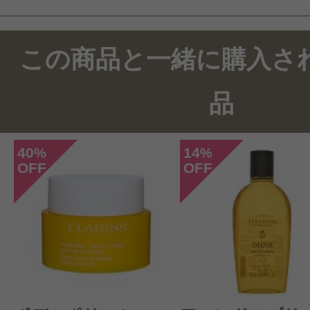
この商品と一緒に購入さ
品
40
14
%
%
OFF
OFF
このコスメのレビューを書いて
クチコミを投稿する