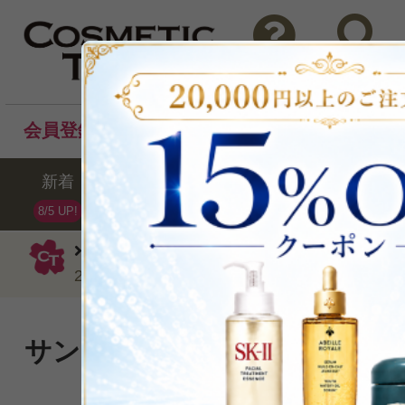
問い合わせ
検索
会員登録後のお買い物でポイントプレゼント！
新着
セール
ランキング
ブラ
8/5 UP!
ヨンカ
ボディスクラブ
ゴマージュ 
200g
サンフラワーオイルベースの
ブ