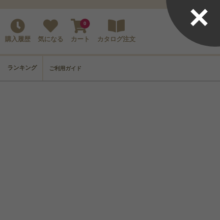
×
0
購入履歴
気になる
カート
カタログ注文
ランキング
ご利用ガイド