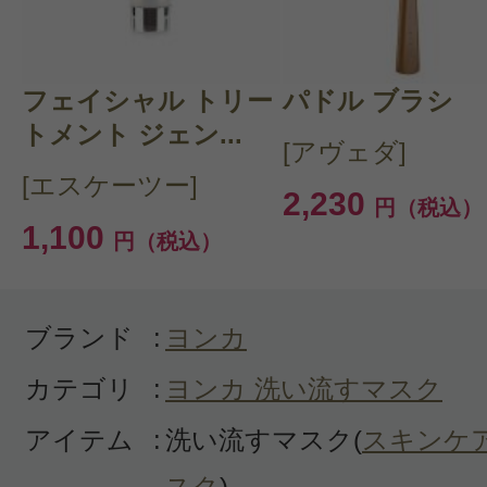
購入品：マスク 105 ＜ビッグサイズ
クレ－タイプのマスクが好きで以前
フェイシャル トリー
パドル ブラシ
ゲ－ゼのマスクを使用
トメント ジェン...
[アヴェダ]
気に入っていても欠品になることが
[エスケーツー]
2,230
たのです
円（税込）
1,100
円（税込）
YONKAのアイクリ－ムを使いこの
り、今回このマスクにたどりつきま
まず肌への刺激は少なくあらいあが
ブランド
:
ヨンカ
た時の感触、これだ！と思いました
カテゴリ
:
ヨンカ 洗い流すマスク
は無いのです 柔らかく、ツルツル
アイテム
:
洗い流すマスク(
スキンケ
使いたいくらいなのです 勿論それ
スク
)