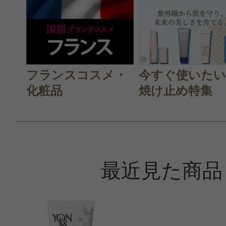
投稿日：2024年03月1
ミーアキャット 様
／6
フランスコスメ・
今すぐ使いたい
化粧品
焼け止め特集
感じた効能：毛穴/低刺激・敏感肌/角
クス/オーガニックコスメ・自然派/
品
購入品：マスク 105 ＜ビッグサイズ
最近見た商品
マスクは色々な商品を冒険して試し
の商品は典型的な泥マスクで、塗って
くらいに、ゴシゴシしないで優しく