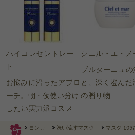
すべての2件のクチコミを見る
このコスメのレビューを書いて
ハイコンセントレー
シエル・エ・メ
クチコミを投稿する
ト
ブルターニュの
お悩みに沿ったアプロ
と、深く澄んだ
CT会員様は、
マイページの「購
ーチ。朝・夜使い分け
の贈り物
らクチコミ投稿すると1 商品につき
したい実力派コスメ
ントプレゼント！
ヨンカ
洗い流すマスク
マスク 1057