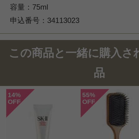
容量：75ml
申込番号：34113023
この商品のクチコミ
この商品と一緒に購入さ
2件のレビュー
品
総合評価：
4.5点
14
55
%
%
OFF
OFF
投稿日：2024年09月1
angelKAY 様
／60代以
感じた効能：低刺激・敏感肌