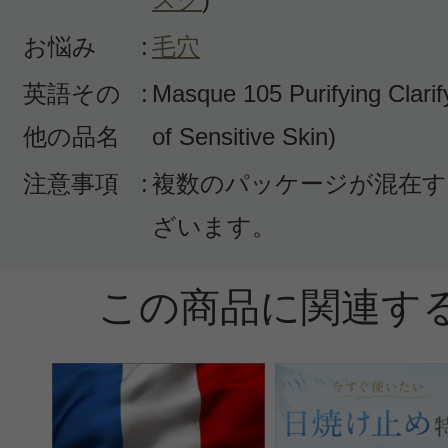
【私の使い方を教えますね】必要に
お悩み
:
毛穴
塗りの日、これは少し厚めに塗るの
英語その
:
Masque 105 Purifying Clari
はこれまたお気に入りのクラランス
他の品名
of Sensitive Skin)
くパッテイングするように下から上
す。そしてもう一度化粧水を手にと
注意事項
:
複数のパッケージが混在す
うに抑え込みます このマスクが効
ざいます。
のです
この商品に関連す
しかしくれぐれもマスクが乾いたら
優しく洗い流してくださいね
役