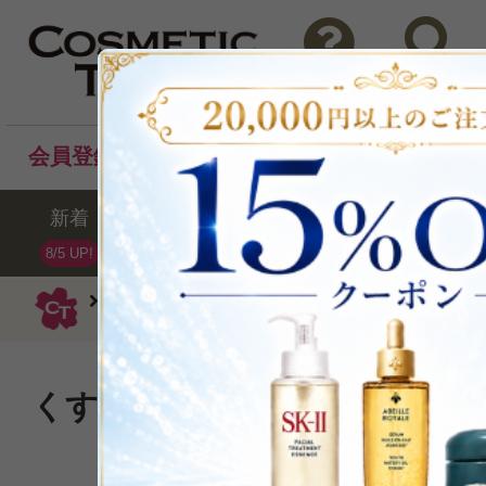
問い合わせ
検索
会員登録後のお買い物でポイントプレゼント！
新着
セール
ランキング
ブラ
8/5 UP!
ヨンカ
洗い流すマスク
マスク 1057
くすみ、毛穴、肌のキメが気
リアな透明感を