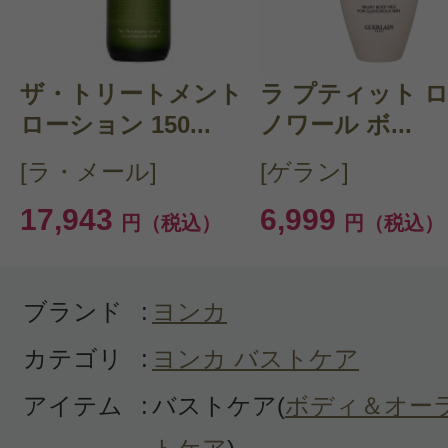
クチコミを投稿する
ザ・トリートメント
CT 会員様は、
マイページの「購
ラ プティット 
ローション 150...
ノワール ボ...
らクチコミ投稿すると1 商品につ
[ラ・メール]
[ゲラン]
ントプレゼント！
17,943
6,999
円（税込）
円（税込）
ブランド
:
ヨンカ
カテゴリ
:
ヨンカ バストケア
アイテム
:
バストケア(
ボディ＆オー