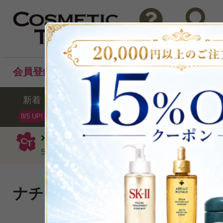
問い合わせ
検索
会員登録後のお買い物でポイントプレゼント！
新着
セール
ランキング
ブラ
8/5 UP!
ヨンカ
バストケア
アドバンス オプ
50ml
ナチュラルブラをつけたよう
な胸元へ