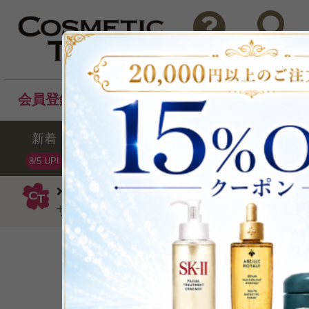
問い合わせ
検索
会員登録後のお買い物でポイントプレゼント！
新着
セール
ランキング
ブラ
8/5 UP!
メルヴィータ
ハンドクリーム・ケア
ザクロ30ml/1oz.
ふっくら手肌へ
P可