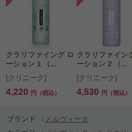
このコスメのレビューを書いて
クチコミを投稿する
クラリファイング ロ
CT 会員様は、
マイページの「購
クラリファイング
ーション 1 （...
ーション 2 （...
らクチコミ投稿すると1 商品につ
[クリニーク]
[クリニーク]
ントプレゼント！
4,220
4,530
円（税込）
円（税込）
ブランド
:
メルヴィータ