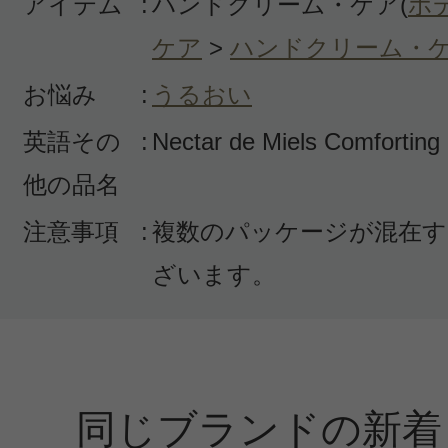
アイテム
:
ハンドクリーム・ケア(
ボ
ケア
>
ハンドクリーム・
お悩み
:
うるおい
すべての1件のクチコミを見る
英語その
:
Nectar de Miels Comfortin
他の品名
このコスメのレビューを書いて
注意事項
:
複数のパッケージが混在す
ざいます。
クチコミを投稿する
CT会員様は、
マイページの「購
同じブランドの新着
らクチコミ投稿すると1 商品につき