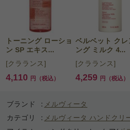
感じた効能：乾燥(ボディ)/ささくれ
かない(ボディ)/オーガニックコスメ
ラル化粧品
トーニング ローショ
ベルベット クレ
購入品：ハニーネクター ハンドクリ
ン SP エキス...
ング ミルク 4...
リピートしたものの、メルヴィータ
[クラランス]
[クラランス]
は感動的という程のインパクトはな
4,110
4,259
円（税込）
円（税込）
手指爪が潤います。ただし個人的に
プの方が好きなので、他社のハンド
に軍配が上がります。
ブランド
:
メルヴィータ
カテゴリ
:
メルヴィータ ハンドクリ