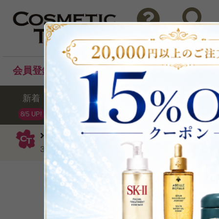
問い合わせ
検索
会員登録後のお買い物でポイントプレゼント！
新着
セール
ランキング
ブラ
8/5 UP!
ロジェ・ガレ
ハンドクリーム・ケア
30ml
心と肌が喜ぶ、ローズ
P可