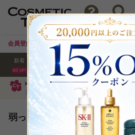
問い合わせ
検索
会員登録後のお買い物でポイントプレゼント！
新着
セール
ランキング
ブラ
8/5 UP!
ジョヴァンニ／ジョバンニ
洗い流すタ
ジ コンディショナー710ml
弱った頭皮と髪の芯までリッ
が浸透！