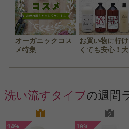
このコスメのレビューを書いて
クチコミを投稿する
オーガニックコス
お買い物に行け
メ特集
くても安心！大..
CT会員様は、
マイページの「購
らクチコミ投稿すると1 商品につき
ントプレゼント！
洗い流すタイプ
の週間
1
2
14
19
%
%