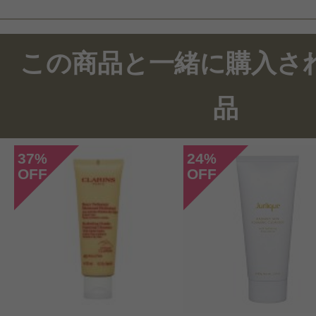
この商品のクチコミ
この商品と一緒に購入さ
2件のレビュー
品
総合評価：
5点
37
24
%
%
OFF
OFF
投稿日：2021年01月1
ピノコ 様
／20代後半
感じた効能：さらさら
購入品：2chic ダメージ コンディシ