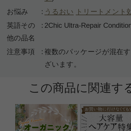
果/髪 しっとり/リラックス
お悩み
:
うるおい
トリートメント
購入品：2chic ダメージ コンディシ
英語その
:
2Chic Ultra-Repair Conditio
ココナッツの香りがよく、ベタつき
他の品名
ヘッドスパにも使える。髪もサラサ
注意事項
:
複数のパッケージが混在す
る。香りに好みがある出るかと思う
ざいます。
この商品に関連す
すべての2件のクチコミを見る