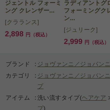
カラーを2ヶ月ごとにするので、結
ジェントル フォーミ
ラディアントグ
いましたが、使った日からさらさら
ング クレンザー...
フォーミングク
ン...
がわかりました。お値段も安く、ド
[クラランス]
で買えるシャンプーとコスパ的には
[ジュリーク]
2,898
円（税込）
なと思うので、また購入したいと思
2,999
円（税込）
ブランド
:
ジョヴァンニ／ジョバン
カテゴリ
:
ジョヴァンニ／ジョバンニ
投稿日：2020年11月1
プ
ポン 様
／40代後半
アイテム
:
洗い流すタイプ(
ヘアケア
感じた効能：頭皮のエイジング/トリ
プ
)