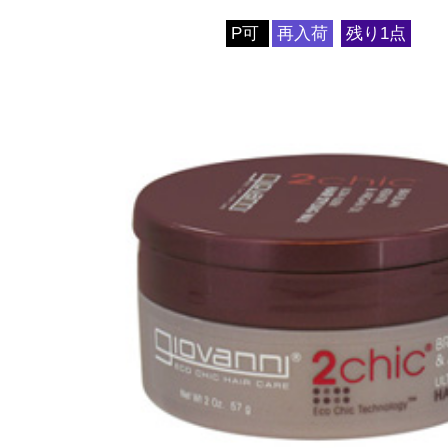
P可
再入荷
残り1点