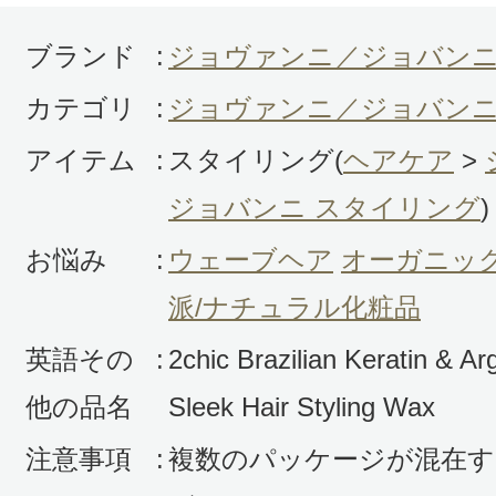
ブランド
:
ジョヴァンニ／ジョバン
カテゴリ
:
ジョヴァンニ／ジョバンニ
アイテム
:
スタイリング(
ヘアケア
>
ジョバンニ スタイリング
)
お悩み
:
ウェーブヘア
オーガニッ
派/ナチュラル化粧品
英語その
:
2chic Brazilian Keratin & Arg
他の品名
Sleek Hair Styling Wax
注意事項
:
複数のパッケージが混在す