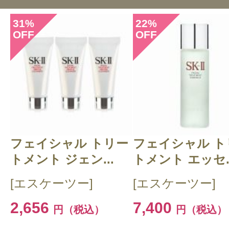
31
22
%
%
OFF
OFF
このコスメのレビューを書いて
クチコミを投稿する
フェイシャル トリー
CT 会員様は、
マイページの「購
フェイシャル ト
トメント ジェン...
トメント エッセ..
らクチコミ投稿すると1 商品につ
[エスケーツー]
[エスケーツー]
ントプレゼント！
2,656
7,400
円（税込）
円（税込）