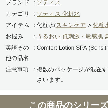
ブランド
:
ソティス
な肌になれそうです。
カテゴリ
:
ソティス 化粧水
アイテム
:
化粧水(
スキンケア
>
化粧
役
お悩み
:
うるおい
低刺激・敏感肌
英語その
:
Comfort Lotion SPA (Sensiti
すべての1件のクチコミを見る
他の品名
注意事項
:
複数のパッケージが混在す
ざいます。
このコスメのレビューを書いて
クチコミを投稿する
この商品のシリーズ