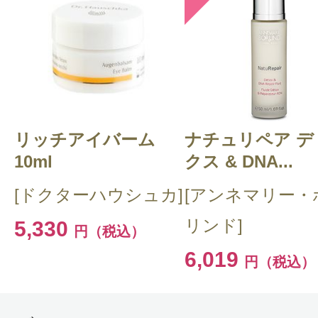
rodemama 様
／40代後
感じた効能：うるおい/角質ケア/引き
購入品：SPA ローション
使用感はつけた瞬間は少しぴりぴり
リッチアイバーム
ナチュリペア デ
ました。ですが、その後は肌が柔ら
10ml
クス & DNA...
に使う美容液やクリームの吸収が良
[ドクターハウシュカ]
[アンネマリー・
た。
リンド]
5,330
円（税込）
基本的には、拭き取りタイプの化粧
6,019
まりつけすぎると赤みが出てしまう
円（税込）
ました。ですが、潤い感はかなり持
す。適量に気をつけながら使用すれ