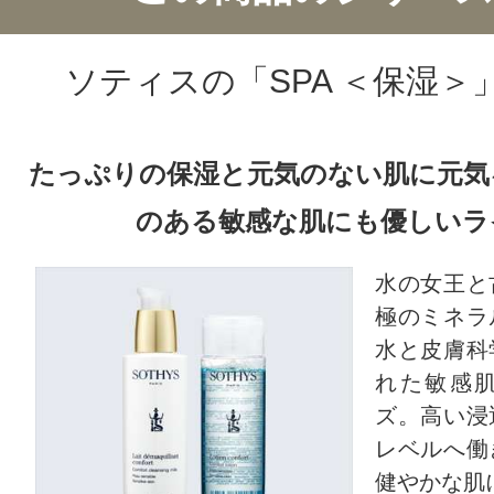
CT会員様は、
マイページの「購
ソティスの「SPA ＜保湿＞
らクチコミ投稿すると1 商品につき
ントプレゼント！
たっぷりの保湿と元気のない肌に元気
のある敏感な肌にも優しいラ
水の女王と
極のミネラ
水と皮膚科
れた敏感
ズ。高い浸
レベルへ働
健やかな肌