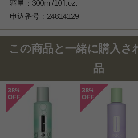
容量：300ml/10fl.oz.
申込番号：24814129
この商品と一緒に購入さ
品
38
38
%
%
OFF
OFF
このコスメのレビューを書いて
クチコミを投稿する