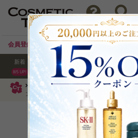
問い合わせ
検索
会員登録後のお買い物でポイントプレゼント！
新着
セール
ランキング
ブラ
8/5 UP!
モルトンブラウン
洗い流すタイプ
ンネル コンディショナー300ml/10fl.oz.
P可
残り4点