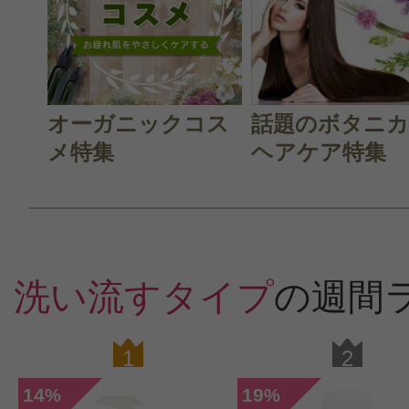
オーガニックコス
話題のボタニ
メ特集
ヘアケア特集
洗い流すタイプ
の週間
1
2
14
19
%
%