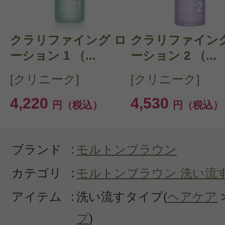
クラリファイング ロ
CT 会員様は、
マイページの「購
クラリファイング
ーション 1 （...
ーション 2 （...
らクチコミ投稿すると1 商品につ
[クリニーク]
[クリニーク]
ントプレゼント！
4,220
4,530
円（税込）
円（税込）
ブランド
:
モルトンブラウン
カテゴリ
:
モルトンブラウン 洗い流
アイテム
:
洗い流すタイプ(
ヘアケア
プ
)