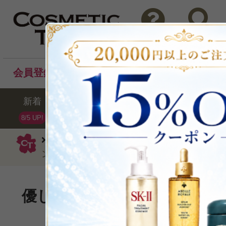
問い合わせ
検索
会員登録後のお買い物でポイントプレゼント！
新着
セール
ランキング
ブラ
8/5 UP!
モルトンブラウン
洗い流すタイプ
ンディショナー（IC コンディショナー）300m
優しいフローラル・オリエン
P可