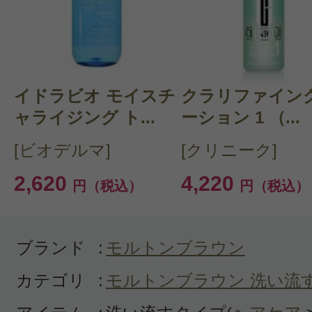
クチコミを投稿する
イドラビオ モイスチ
CT 会員様は、
マイページの「購
クラリファイング
ャライジング ト...
ーション 1 （...
らクチコミ投稿すると1 商品につ
[ビオデルマ]
[クリニーク]
ントプレゼント！
2,620
4,220
円（税込）
円（税込）
ブランド
:
モルトンブラウン
カテゴリ
:
モルトンブラウン 洗い流