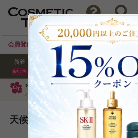
問い合わせ
検索
会員登録後のお買い物でポイントプレゼント！
新着
セール
ランキング
ブラ
8/5 UP!
イソップ
ハンドクリーム・ケア
エ
ハンドバーム500ml
天候に翻弄され、乾燥して窮
た手肌に