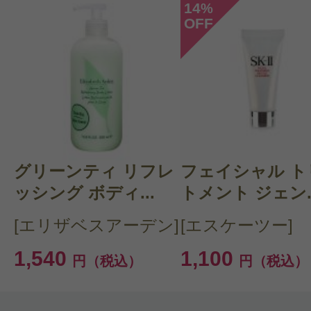
14
%
OFF
このコスメのレビューを書いて
クチコミを投稿する
グリーンティ リフレ
CT 会員様は、
マイページの「購
フェイシャル ト
ッシング ボディ...
トメント ジェン..
らクチコミ投稿すると1 商品につ
[エリザベスアーデン]
[エスケーツー]
ントプレゼント！
1,540
1,100
円（税込）
円（税込）