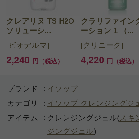
購入品：フェイシャル クレンザー 45
一年中、レギュラーとして使ってい
クレアリヌ TS H2O
クラリファイング
グです。
ソリューシ...
ーション 1 （...
しっとりさっぱり、とくにかく香り
[ビオデルマ]
[クリニーク]
もう何年も浮気せずにこれ一本です
2,240
4,220
円（税込）
円（税込）
ブランド
:
イソップ
カテゴリ
:
イソップ クレンジングジ
すべての1件のクチコミを見る
アイテム
:
クレンジングジェル(
スキ
ジングジェル
)