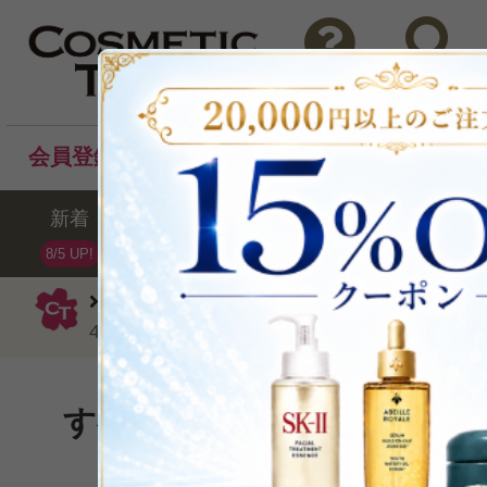
問い合わせ
検索
会員登録後のお買い物でポイントプレゼント！
新着
セール
ランキング
ブラ
8/5 UP!
イソップ
クレンジングジェル
フェ
45200ml
すべての肌タイプにやさし
P可