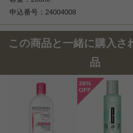
申込番号：24004008
この商品のクチコミ
この商品と一緒に購入さ
1件のレビュー
品
総合評価：
5点
38
%
OFF
投稿日：2021年06月2
ちよ 様
／40代後半
感じた効能：うるおい/毛穴/リラック