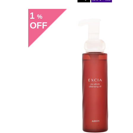
1
%
OFF