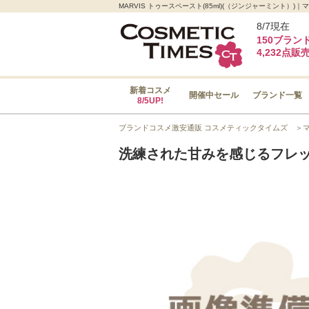
MARVIS トゥースペースト(85ml)(（ジンジャーミント
8/7現在
150ブラン
4,232点販
新着コスメ
開催中セール
ブランド一覧
8/5UP!
ブランドコスメ激安通販 コスメティックタイムズ
＞
洗練された甘みを感じるフレ