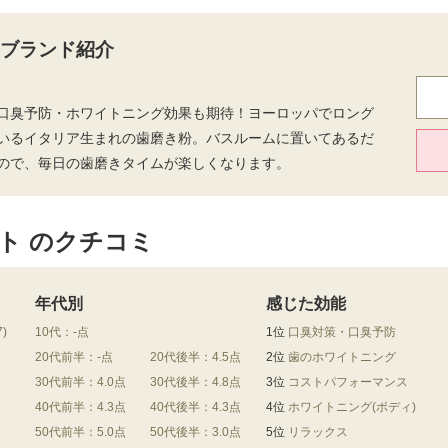
 のブランド紹介
口臭予防・ホワイトニング効果も期待！ヨーロッパでロング
いるイタリア生まれの歯磨き粉。バスルームに置いてあるだ
ので、毎日の歯磨きタイムが楽しくなります。
スト のクチコミ
年代別
感じた効能
7)
10代：-点
1位
口臭対策・口臭予防
20代前半：-点
20代後半：4.5点
2位
歯のホワイトニング
30代前半：4.0点
30代後半：4.8点
3位
コストパフォーマンス
40代前半：4.3点
40代後半：4.3点
4位
ホワイトニング(ボディ)
50代前半：5.0点
50代後半：3.0点
5位
リラックス