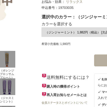
お悩み・効果：
リラックス
申込番号：19703035
選択中のカラー：（ジンジャーミ
カラーを選択する
希望小売価格: 1,980円
（オレンジ
ブロッサム
送料無料にするには？
ブルーム）
✓ 8
らにお
購入時の獲得ポイント
✓ マ
再入荷お知らせメールとは
入れで
（ジャスミ
ンミント）
会員ステータスとポイントについて
✓ デ