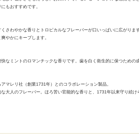
ジにもおすすめです。
甘くさわやかな香りとトロピカルなフレーバーが口いっぱいに広がりま
と爽やかにキープします。
爽快なミントのロマンチックな香りです。歯を白く衛生的に保つための
アマレリ社（創業1731年）とのコラボレーション製品。
な大人のフレーバー。ほろ苦い官能的な香りと、1731年以来守り続