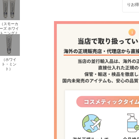
りお得
（スモーカ
ーズ ホワイ
トニングミ
ント ）
（ホワイ
ト・ミン
ト）