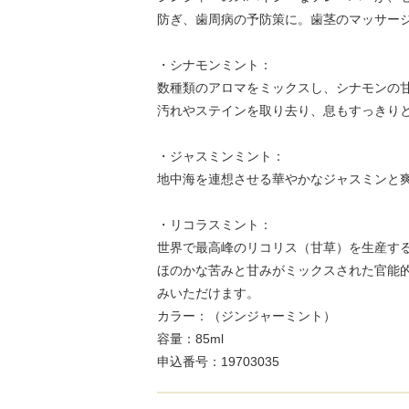
防ぎ、歯周病の予防策に。歯茎のマッサー
・シナモンミント：
数種類のアロマをミックスし、シナモンの
汚れやステインを取り去り、息もすっきり
・ジャスミンミント：
地中海を連想させる華やかなジャスミンと
・リコラスミント：
世界で最高峰のリコリス（甘草）を生産する
ほのかな苦みと甘みがミックスされた官能的
みいただけます。
カラー：（ジンジャーミント）
容量：85ml
申込番号：19703035