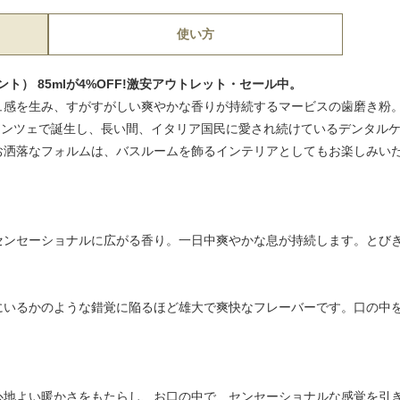
使い方
ント） 85mlが4%OFF!激安アウトレット・セール中。
ュ感を生み、すがすがしい爽やかな香りが持続するマービスの歯磨き粉
ィレンツェで誕生し、長い間、イタリア国民に愛され続けているデンタル
お洒落なフォルムは、バスルームを飾るインテリアとしてもお楽しみい
センセーショナルに広がる香り。一日中爽やかな息が持続します。とび
にいるかのような錯覚に陥るほど雄大で爽快なフレーバーです。口の中
心地よい暖かさをもたらし、お口の中で、センセーショナルな感覚を引