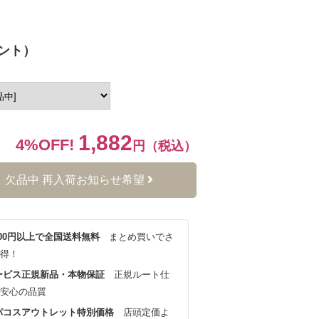
ント）
1,882
4%OFF!
円（税込）
欠品中 再入荷お知らせ希望
,000円以上で全国送料無料
まとめ買いでさ
得！
ービス正規新品・本物保証
正規ルート仕
安心の品質
パコスアウトレット特別価格
店頭定価よ