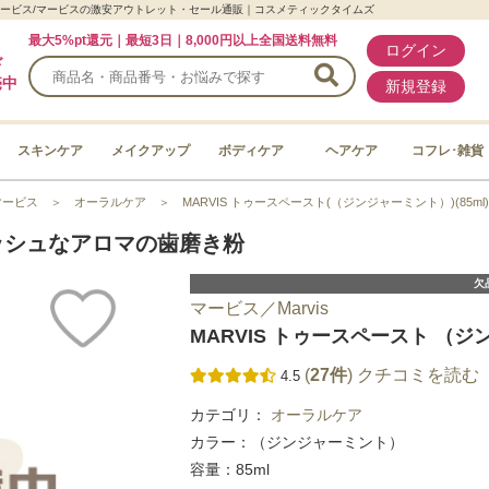
）)｜マービス/マービスの激安アウトレット・セール通販｜コスメティックタイムズ
最大5%pt還元｜最短3日｜8,000円以上全国送料無料
ログイン
ド
売中
新規登録
スキンケア
メイクアップ
ボディケア
ヘアケア
コフレ･雑貨
マービス
＞
オーラルケア
＞
MARVIS トゥースペースト(（ジンジャーミント）)(85ml)
ッシュなアロマの歯磨き粉
欠
マービス／Marvis
MARVIS トゥースペースト （ジ
(
27件
) クチコミを読む
4.5
カテゴリ：
オーラルケア
カラー：（ジンジャーミント）
容量：85ml