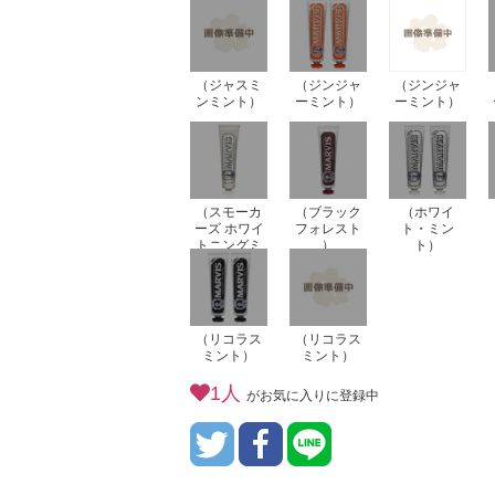
（ジャスミ
（ジンジャ
（ジンジャ
ンミント）
ーミント）
ーミント）
（スモーカ
（ブラック
（ホワイ
ーズ ホワイ
フォレスト
ト・ミン
トニングミ
）
ト）
ント ）
（リコラス
（リコラス
ミント）
ミント）
1人
がお気に入りに登録中