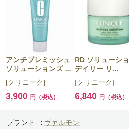
このコスメのレビューを書いて
クチコミを投稿する
アンチブレミッシュ
CT 会員様は、
マイページの「購
RD ソリューシ
ソリューションズ ...
デイリー リ...
らクチコミ投稿すると1 商品につ
[クリニーク]
[クリニーク]
ントプレゼント！
3,900
6,840
円（税込）
円（税込）
ブランド
:
ヴァルモン