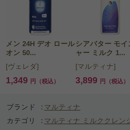
感じた効能：ニキビ/顔のテカリ
購入品：サルビア クレンジングミル
前回購入し、徐々に肌の調子が良く
メン 24H デオ ロール
シアバター モイ
で、リピートしました??ミルクク
オン 50...
ャー ミルク 1...
では、さっぱりめだと思います。私
[ヴェレダ]
[マルティナ]
すがこの時期乾燥してしまうので、
1,349
3,899
円（税込）
円（税込）
うどいいしっとり感です。
ブランド
:
マルティナ
カテゴリ
:
マルティナ ミルククレン