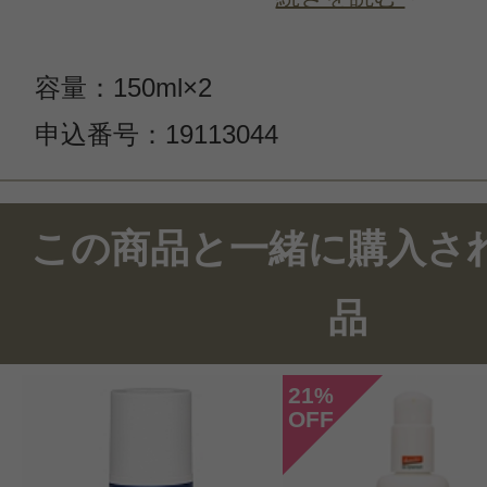
容量：150ml×2
申込番号：19113044
この商品のクチコミ
この商品と一緒に購入さ
3件のレビュー
品
総合評価：
4点
21
%
OFF
投稿日：2015年12月0
カム 様
／30代前半