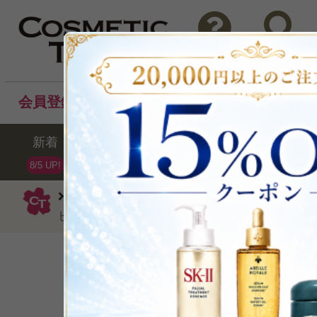
問い合わせ
検索
会員登録後のお買い物でポイントプレゼント！
新着
セール
ランキング
ブラ
8/5 UP!
マルティナ
ミルククレンジング
『
ビア クレンジングミルク150ml×2
P可