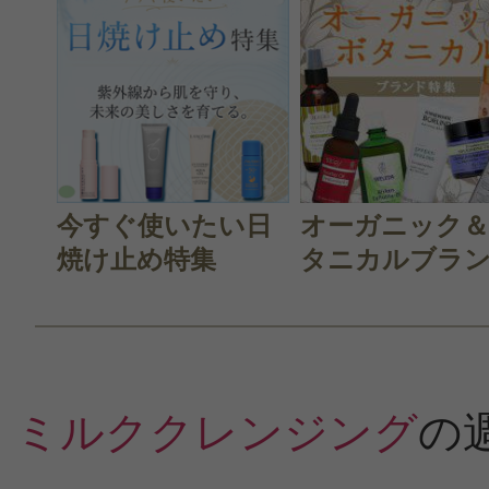
投稿日：2011年01月2
ESL 様
／30代後半
今すぐ使いたい日
オーガニック
最初は、草花の茎のような香りが気
焼け止め特集
タニカルブラン.
た。
ジンセナよりもさっぱりした使用感
ミルククレンジング
の