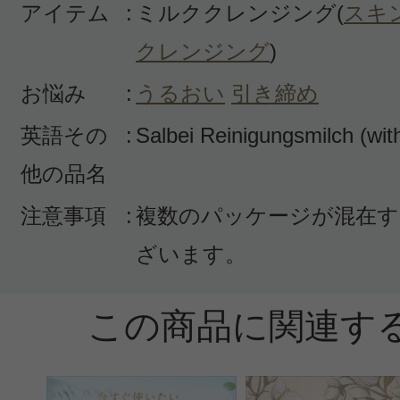
アイテム
:
ミルククレンジング(
スキ
投稿日：2015年11月0
クレンジング
)
カム 様
／30代前半
お悩み
:
うるおい
引き締め
感じた効能：ニキビ
英語その
:
Salbei Reinigungsmilch (wi
購入品：サルビア クレンジングミル
他の品名
吹き出物が急にでき始めたので、ネ
注意事項
:
複数のパッケージが混在す
コミを見て購入しました。使用して
ざいます。
が、少しずつ治まってきたように感
だ、ライン使いをしてないせいなの
この商品に関連す
ピリ感がしますので、様子見です。
てるか分かりません。)