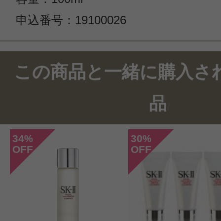
申込番号：19100026
この商品のクチコミ
この商品と一緒に購入さ
3件のレビュー
品
総合評価：
4.6点
34
30
%
%
OFF
OFF
投稿日：2023年03月2
Pauline 様
／60代以上
感じた効能：うるおい/毛穴/低刺激・