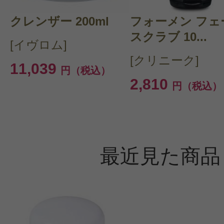
クレンザー 200ml
フォーメン フェ
スクラブ 10...
[イヴロム]
[クリニーク]
すべての3件のクチコミを見る
11,039
円（税込）
2,810
円（税込）
このコスメのレビューを書いて
最近見た商品
クチコミを投稿する
CT会員様は、
マイページの「購
らクチコミ投稿すると1 商品につき