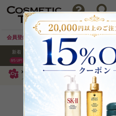
問い合わせ
検索
会員登録後のお買い物でポイントプレゼント！
新着
セール
ランキング
ブラ
8/5 UP!
マルティナ
スクラブ・ピーリング
イス&デコルテ100ml
優しく老廃物を一
P可