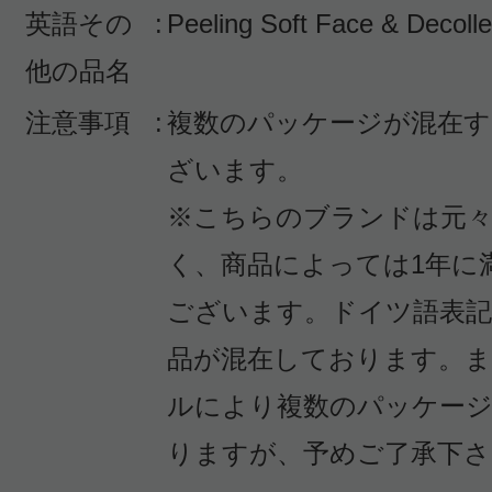
英語その
:
Peeling Soft Face & Decolle
感じた効能：うるおい/毛穴/リラック
他の品名
ォーマンス/オーガニックコスメ・自
注意事項
:
複数のパッケージが混在す
ル化粧品
購入品：ピーリング ソフト フェイス
ざいます。
※こちらのブランドは元々
タオルドライした後の肌はとても柔
く、商品によっては1年に
とりとします。
マルティナをライン使いしておりま
ございます。ドイツ語表記
リングをした後はローションの吸収
品が混在しております。
がよい仕上がりになります。
ルにより複数のパッケー
りますが、予めご了承下さ