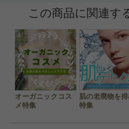
この商品に関連す
投稿日：2016年07月1
tomo 様
／40代前半
感じた効能：うるおい/オーガニック
派/ナチュラル化粧品
購入品：ピーリング ソフト フェイス
かなり柔らか目のベージュカラーの
オーガニックコス
肌の老廃物を排
うより乳液に近いかも。なのでお手
メ特集
特集
ュラを使用した方が使いやすいです
チュラはついてません)香りはナチ