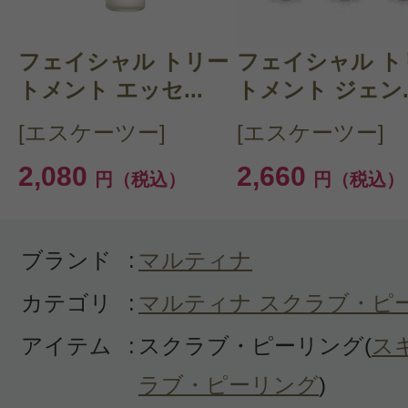
ア/オーガニックコスメ・自然派/ナ
購入品：ピーリング ソフト フェイス
フェイシャル トリー
フェイシャル ト
優しい感触でよかったです。コスパ
トメント エッセ...
トメント ジェン..
娘から薦められたものです。今まで
[エスケーツー]
[エスケーツー]
ードレメディーズのをつかっていま
2,080
2,660
円（税込）
円（税込）
ちらの方がきめが細かくて気に入り
ブランド
:
マルティナ
カテゴリ
:
マルティナ スクラブ・ピ
アイテム
:
スクラブ・ピーリング(
ス
投稿日：2021年02月1
ラブ・ピーリング
)
maru 様
／40代後半