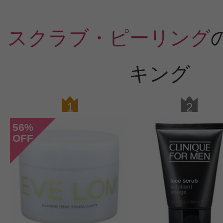
で、若干粒大き目スクラブですが、
になる場合は多めにのせて優しく使
スクラブ・ピーリング
なりませんでした。使用後のしっと
で保湿力重視の方はおすすめです。
キング
用してもつっぱりや乾燥が無いので
入ってます。たっぷり入ってていい
1
2
ャータイプの入れ物の蓋がカーブが
56
%
ュラが置きにくいのと、そもそもこ
OFF
かいのにスパチュラが付いてないの
く惜しいので星4つです。でも成分
るので冬もまたリピートします。