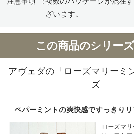
注意事項
:
複数のパッケージが混在す
それにどの製品も甘過ぎない香りが
ローズマリー ミント ハンド＆ボ
ざいます。
シュも爽やかな洗練された香りです
プ、押しにくく出にくいので、すこ
この商品のシリーズ
てきませんが節約になっていいかも
切に使える感じです 笑。肌になじ
した使用感があります。香りは残り
アヴェダの「ローズマリーミ
ートします。
ズ
役
ペパーミントの爽快感ですっきりリ
ローズマリ