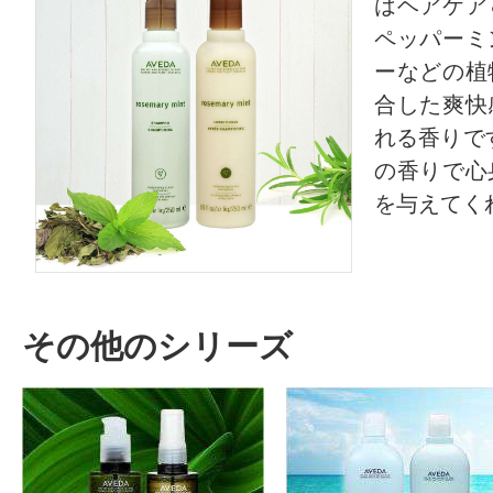
はヘアケア
すべての2件のクチコミを見る
ペッパーミ
ーなどの植
合した爽快
れる香りで
このコスメのレビューを書いて
の香りで心
を与えてく
クチコミを投稿する
CT会員様は、
マイページの「購
その他のシリーズ
らクチコミ投稿すると1 商品につき
ントプレゼント！