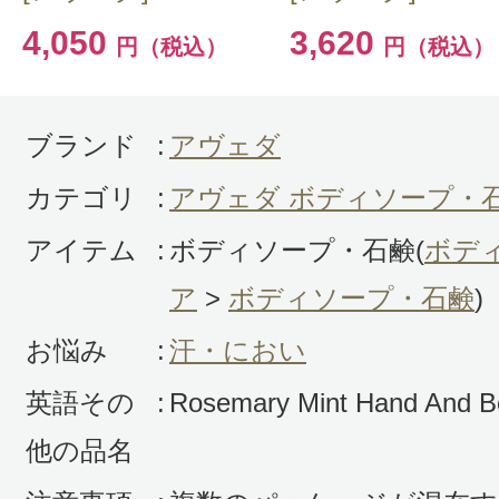
が、ポンプ問題さえなくなればリピ
4,050
3,620
円（税込）
円（税込）
す。
ブランド
:
アヴェダ
カテゴリ
:
アヴェダ ボディソープ・
アイテム
:
ボディソープ・石鹸(
ボデ
投稿日：2010年11月2
ア
>
ボディソープ・石鹸
)
U 様
／40代後半
お悩み
:
汗・におい
AVEDA製品で一番気に入っている
英語その
:
Rosemary Mint Hand And 
ルでかっこいいデザイン。バスルー
他の品名
おくだけでインテリア小物のような