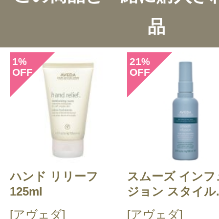
2件のレビュー
品
総合評価：
4点
1
21
%
%
OFF
OFF
投稿日：2011年04月0
waka 様
／40代後半
AVEDAはシャンプーも愛用してい
はやはり香りで選んでみました。ロ
はいえ、もうちょっとリフレッシュ
ハンド リリーフ
スムーズ インフ
ない香りがやっぱりAVEDA、最高
125ml
ジョン スタイル..
ンプがちょっとおしづらくちょっと
[アヴェダ]
[アヴェダ]
のがストレスです。使い過ぎなくて