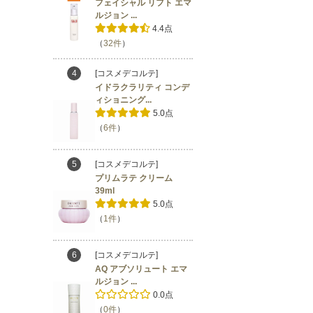
フェイシャル リフト エマ
ルジョン ...
4.4点
（
32件
）
4
[コスメデコルテ]
イドラクラリティ コンデ
ィショニング...
5.0点
（
6件
）
5
[コスメデコルテ]
プリムラテ クリーム
39ml
5.0点
（
1件
）
6
[コスメデコルテ]
AQ アブソリュート エマ
ルジョン ...
0.0点
（
0件
）