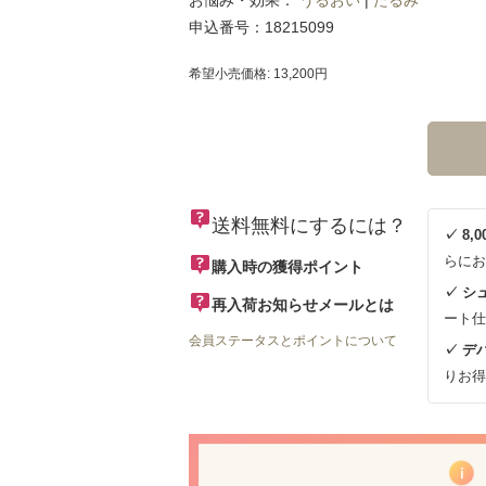
お悩み・効果：
うるおい
|
たるみ
申込番号：18215099
希望小売価格: 13,200円
送料無料にするには？
✓ 8
らにお
購入時の獲得ポイント
✓ シ
再入荷お知らせメールとは
ート仕
会員ステータスとポイントについて
✓ デ
りお得