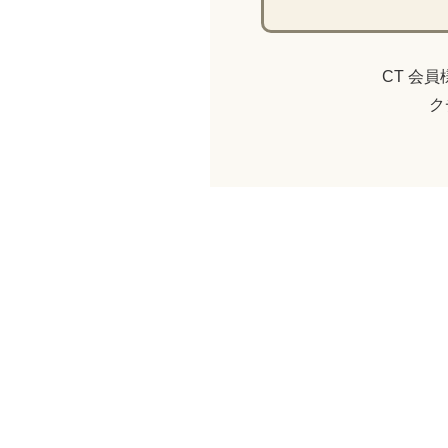
CT 会
ク