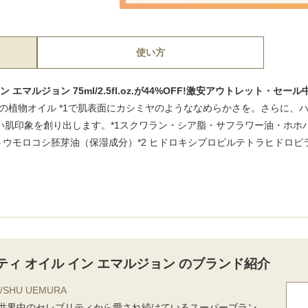
使い方
エマルジョン 75ml/2.5fl.oz.が44%OFF!激安アウトレット・セール
の植物オイル *1で肌表面にカシミヤのようななめらかさを。さらに、ハ
しい肌印象を創り出します。*1スクワラン・シア脂・サフラワー油・ホ
ウモロコシ胚芽油（保湿成分）*2 ヒドロキシプロピルテトラヒドロピ
ティ オイル イン エマルジョン のブランド紹介
SHU UEMURA
世界中のセレブリティから愛され続けているスーパーブラン