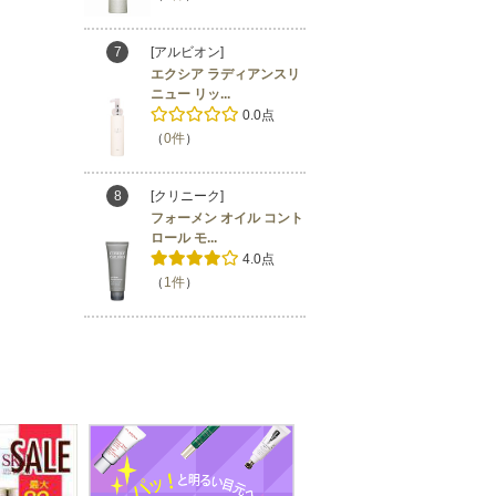
7
[アルビオン]
エクシア ラディアンスリ
ニュー リッ...
0.0点
（
0件
）
8
[クリニーク]
フォーメン オイル コント
ロール モ...
4.0点
（
1件
）