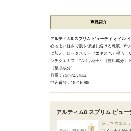
商品紹介
アルティム8 スブリム ビューティ オイル イン 
心地よい軽さで肌を保湿し続ける乳液。8つ
に加え、ロータスリーフエキス *3が凛々
ンチクエキス・ツバキ種子油（整肌成分）ト
（整肌成分）
容量：75ml/2.5fl.oz.
申込番号：18215099
アルティム8 スブリム ビュー
シュウ ウエムラ/
マドンナを始め