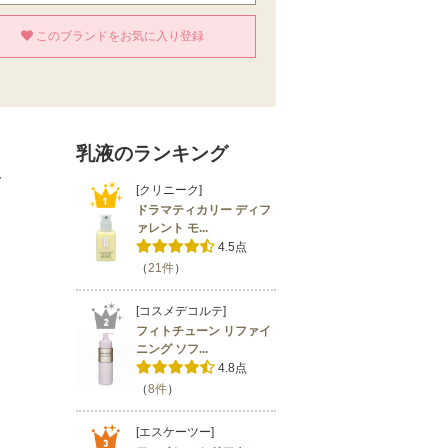
このブランドをお気に入り登録
乳液のランキング
ク
[クリニーク]
ドラマティカリー ディフ
ァレント モ...
4.5点
（
21件
）
[コスメデコルテ]
フィトチューン リファイ
ニング ソフ...
4.8点
（
8件
）
[エスケーツー]