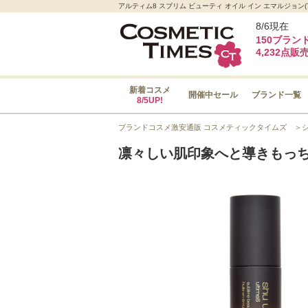
アルティム8 スブリム ビューティ オイル イン エマルジョン(7
8/6現在
150ブラン
4,232点販
新着コスメ
開催中セール
ブランド一覧
8/5UP!
ブランドコスメ激安通販 コスメティックタイムズ
＞
凛々しい肌印象へと導きもっ