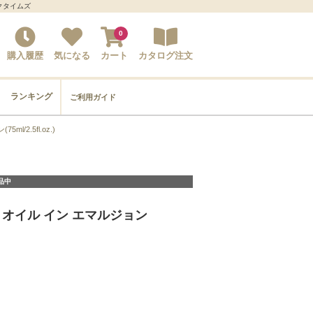
ックタイムズ
0
購入履歴
気になる
カート
カタログ注文
ランキング
ご利用ガイド
/2.5fl.oz.)
品中
 オイル イン エマルジョン