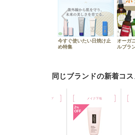
今すぐ使いたい日焼け止
オーガ
め特集
ルブラ
同じブランドの新着コス
レンジング
メイク下地
オイルクレンジング
2
%
OFF