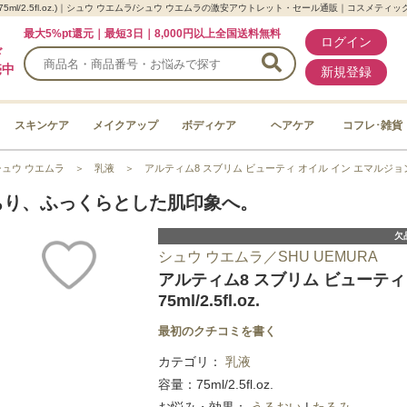
5ml/2.5fl.oz.)｜シュウ ウエムラ/シュウ ウエムラの激安アウトレット・セール通販｜コスメティ
最大5%pt還元｜最短3日｜8,000円以上全国送料無料
ログイン
ド
売中
新規登録
スキンケア
メイクアップ
ボディケア
ヘアケア
コフレ･雑貨
シュウ ウエムラ
＞
乳液
＞
アルティム8 スブリム ビューティ オイル イン エマルジョン(75ml
ちり、ふっくらとした肌印象へ。
欠
シュウ ウエムラ／SHU UEMURA
アルティム8 スブリム ビューティ
75ml/2.5fl.oz.
最初のクチコミを書く
カテゴリ：
乳液
容量：75ml/2.5fl.oz.