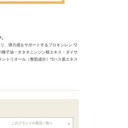
中。
リ、弾力感をサポートするプロキシレン *2
ホバ種子油・オタネニンジン根エキス・ダイサ
ラントリオール（整肌成分）*3ハス葉エキス
このブランドの商品一覧へ