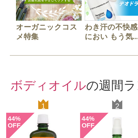
オーガニックコス
わき汗の不快感
メ特集
におい もう気..
ボディオイル
の週間ラ
1
2
44
44
%
%
OFF
OFF