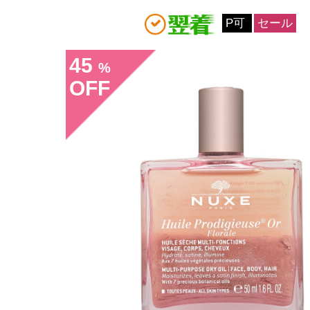
P可
セール
45
%
OFF