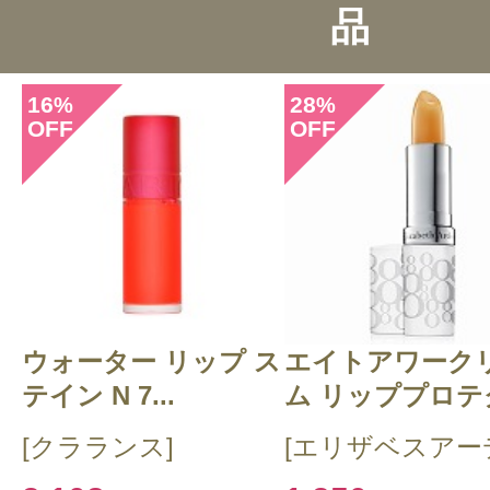
品
投稿日：2026年06月0
16
28
%
みい 様
／50代後半
%
OFF
OFF
感じた効能：乾燥(ボディ)/べたつかな
ラックス
購入品：プロディジュー フローラル 
ル
細かいラメが瓶のなかでキラキラし
ウォーター リップ ス
エイトアワーク
しいアイテムです。使う時は振って
テイン N 7...
ム リッププロテク
使いますが、ラメはそんなに目立ち
[クラランス]
[エリザベスアー
年齢でも上品に使えます。私は毛先