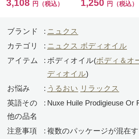
3,108
1,250
円（税込）
円（税込）
使う事が多いのですが、すれ違いざ
に「めっちゃいい匂い！」と言われ
にも「ママ良い匂いだね」と言われ
ブランド
:
ニュクス
らの季節は特に香水より使いやすい
カテゴリ
:
ニュクス ボディオイル
ん。
アイテム
:
ボディオイル(
ボディ＆オ
ディオイル
)
お悩み
:
うるおい
リラックス
英語その
:
Nuxe Huile Prodigieuse Or F
すべての1件のクチコミを見る
他の品名
注意事項
:
複数のパッケージが混在す