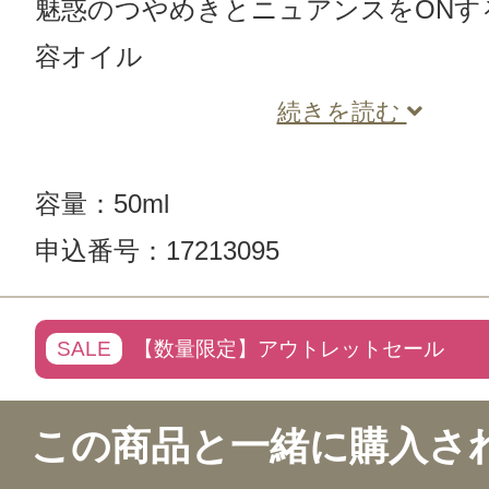
魅惑のつやめきとニュアンスをONす
容オイル
続きを読む
容量：50ml
申込番号：17213095
この商品のクチコミ
SALE
【数量限定】アウトレットセール
1件のレビュー
この商品と一緒に購入さ
総合評価：
5点