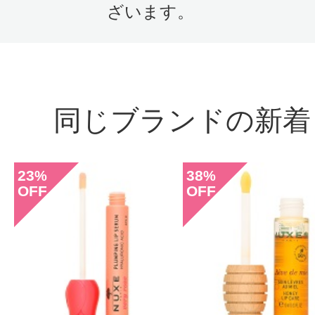
ざいます。
このコスメのレビューを書いて
クチコミを投稿する
同じブランドの新着
CT会員様は、
マイページの「購
らクチコミ投稿すると1 商品につき
23
38
%
%
OFF
OFF
ントプレゼント！