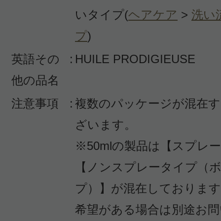
お風呂上がり、1日の始まりに愛用
いタイプ(
ヘアケア
>
洗い
香りが強めではありますが私は好き
プ
)
ックス出来るきがしています。髪の
英語その
:
HUILE PRODIGIEUSE
えるので、ズボラな私には最高です
他の品名
注意事項
:
複数のパッケージが混在す
ざいます。
※50mlの製品は【スプレ
投稿日：2025年12月3
【ノンスプレータイプ（
べるえ 様
／50代前半
プ）】が混在しておりま
寝る前にリラックス効果で好きな香
希望がある場合は別途お問