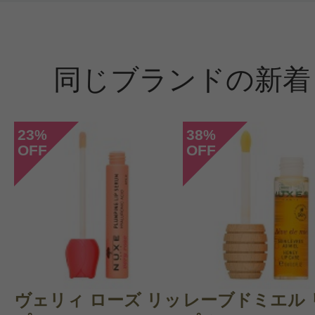
クチコミを投稿する
同じブランドの新着
CT会員様は、
マイページの「購
らクチコミ投稿すると1 商品につき
23
38
%
%
OFF
OFF
ントプレゼント！
ヴェリィ ローズ リッ
レーブドミエル 