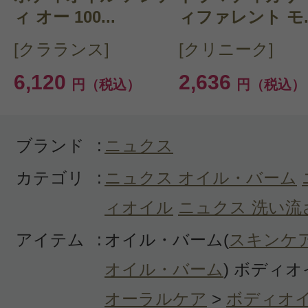
嫌いな匂いではありませんが、自分
ィ オー 100...
ィファレント モ..
すぎると感じました。またボディに
[クラランス]
[クリニーク]
う少し伸びが良い方が使いやすいと
6,120
2,636
円（税込）
円（税込）
ブランド
:
ニュクス
カテゴリ
:
ニュクス オイル・バーム
投稿日：2026年01月1
ィオイル
ニュクス 洗い流
Y 様
／40代前半
アイテム
:
オイル・バーム(
スキンケ
感じた効能：リラックス
オイル・バーム
) ボディオ
購入品：プロディジュー オイル
オーラルケア
>
ボディオ