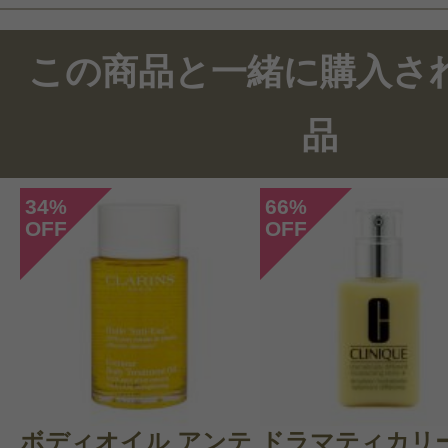
この商品のクチコミ
この商品と一緒に購入さ
148件のレビュー
品
総合評価：
4.5点
34
66
%
%
OFF
OFF
投稿日：2026年04月0
きの子 様
／60代以上
感じた効能：うるおい/オーガニック
派/ナチュラル化粧品
購入品：プロディジュー オイル
ボディオイル アンテ
ドラマティカリー