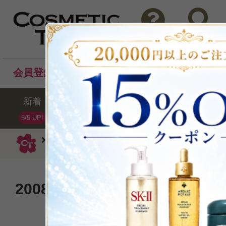
問い合わせ
検索
会員登録後のお買い物でポイントプレゼント！
新着
セール
ランキング
ブラ
8/5 UP!
ニュクス
オイル・バーム
プロディジ
2008年度優秀製品「プロダクト
ヤー」受賞