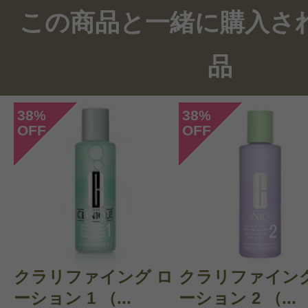
この商品と一緒に購入さ
品
38
38
%
%
OFF
OFF
このコスメのレビューを書いて
クチコミを投稿する
クラリファイング ロ
CT 会員様は、
マイページの「購
クラリファイング
ーション 1 （...
ーション 2 （...
らクチコミ投稿すると1 商品につ