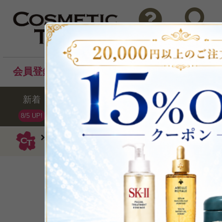
問い合わせ
検索
会員登録後のお買い物でポイントプレゼント！
新着
セール
ランキング
ブラ
8/5 UP!
キールズ
美容液
AGD エイジケア ク
男の肌を支えるクリ
P可
再入荷
残り4点