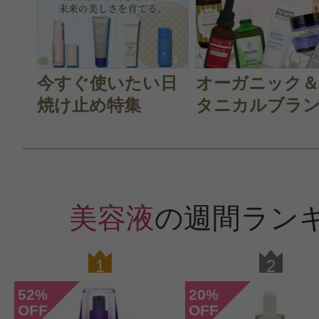
今すぐ使いたい日
オーガニック
焼け止め特集
タニカルブラン.
美容液
の週間ラン
1
2
52
20
%
%
OFF
OFF