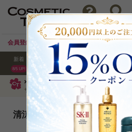
問い合わせ
検索
会員登録後のお買い物でポイントプレゼント！
新着
セール
ランキング
ブラ
8/5 UP!
キールズ
クリーム
フェイシャル フ
ザー フォー メン125ml
清涼感を与えながら肌をひき
P可
再入荷
残り1点