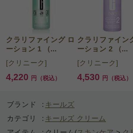
クチコミを投稿する
クラリファイング ロ
CT 会員様は、
マイページの「購
クラリファイング
ーション 1 （...
ーション 2 （...
らクチコミ投稿すると1 商品につ
[クリニーク]
[クリニーク]
ントプレゼント！
4,220
4,530
円（税込）
円（税込）
ブランド
:
キールズ
カテゴリ
:
キールズ クリーム
アイテム
:
クリーム(
スキンケア
>
ク