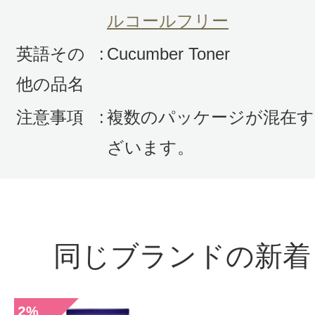
ルコールフリー
英語その
:
Cucumber Toner
他の品名
すべての2件のクチコミを見る
注意事項
:
複数のパッケージが混在す
ざいます。
このコスメのレビューを書いて
クチコミを投稿する
同じブランドの新着
CT会員様は、
マイページの「購
2
%