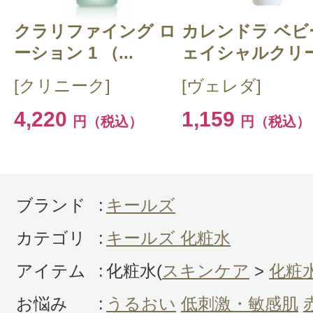
クラリファイング ロ
カレンドラ ベビ
ーション 1 （...
ェイシャルクリー.
[クリニーク]
[ヴェレダ]
投稿日：2012年06月0
4,220
1,159
MAKI 様
／30代後半
円（税込）
円（税込）
よくおでこに小さなニキビの様なも
しまい気になっていたんですが、こ
ブランド
:
キールズ
うになってからできなくなりました
は、乾燥肌気味なので、冬は適量つ
カテゴリ
:
キールズ 化粧水
ない感があるので別にローションパ
アイテム
:
化粧水(
スキンケア
>
化粧
います。夏は、さっぱりして気持ち
お悩み
:
うるおい
低刺激・敏感肌