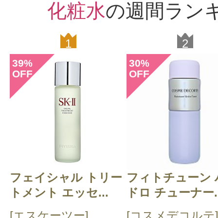
化粧水
の週間ラン
1
2
39
30
%
%
OFF
OFF
フェイシャル トリー
フィトチューン 
トメント エッセ...
ドロ チューナー..
[エスケーツー]
[コスメデコルテ