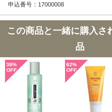
申込番号：17000008
この商品のクチコミ
この商品と一緒に購入さ
2件のレビュー
品
総合評価：
3.5点
38
62
%
%
OFF
OFF
投稿日：2012年12月1
ひぃ 様
／30代前半
スースーして気持ちいい。