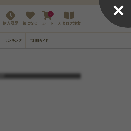
×
0
購入履歴
気になる
カート
カタログ注文
ランキング
ご利用ガイド
品中