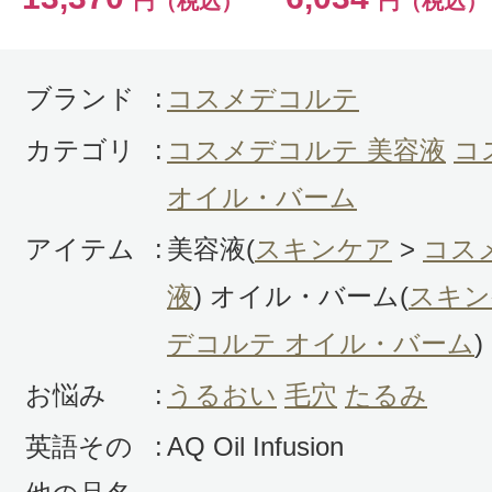
円（税込）
円（税込）
も安心して使える刺激のないオイル
朝晩使っています。使った後もベト
ままお化粧しても大丈夫かと思いま
ブランド
:
コスメデコルテ
カテゴリ
:
コスメデコルテ 美容液
コ
オイル・バーム
アイテム
:
美容液(
スキンケア
>
コス
投稿日：2019年08月2
液
) オイル・バーム(
スキン
ヨッシ～ 様
／50代前
デコルテ オイル・バーム
)
お悩み
:
うるおい
毛穴
たるみ
感じた効能：うるおい/角質ケア/リラ
購入品：AQ オイル インフュージョ
英語その
:
AQ Oil Infusion