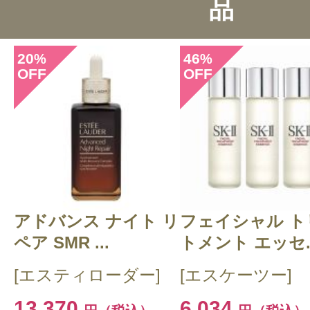
品
総合評価：
5点
20
46
%
%
OFF
OFF
投稿日：2021年02月2
イカ 様
／50代後半
感じた効能：うるおい/低刺激・敏感肌
燥
購入品：AQ オイル インフュージョ
アドバンス ナイト リ
フェイシャル ト
乾燥対策に購入しました。
ペア SMR ...
トメント エッセ..
コスデコの香りが好きで、このオイ
[エスティローダー]
[エスケーツー]
り。オイルもサラッとした質感の上
13,370
6,034