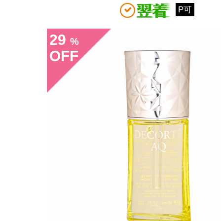
P可
29
%
OFF