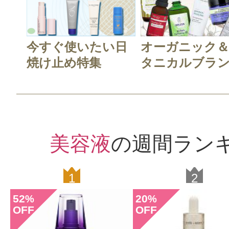
今すぐ使いたい日
オーガニック
焼け止め特集
タニカルブラン.
美容液
の週間ラン
1
2
52
20
%
%
OFF
OFF