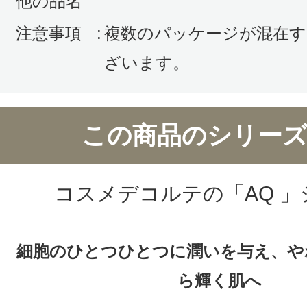
他の品名
超乾燥肌の為、オイルは四季に関係
回はLIDEALを初めて購入しました
注意事項
:
複数のパッケージが混在す
前から使用しているコスメデコルテ
ざいます。
ので購入です。香りもAQの方が癒さ
この商品のシリーズ
コスメデコルテの「AQ 」
すべての2件のクチコミを見る
細胞のひとつひとつに潤いを与え、や
ら輝く肌へ
このコスメのレビューを書いて