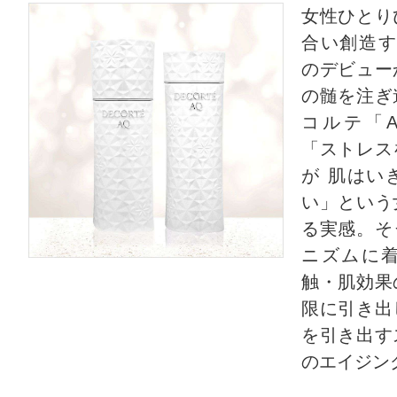
女性ひとり
合い創造する
クチコミを投稿する
のデビュー
の髄を注ぎ
コルテ「
CT会員様は、
マイページの「購
「ストレス
らクチコミ投稿すると1 商品につき
が 肌はい
い」という
ントプレゼント！
る実感。そ
ニズムに
触・肌効果
限に引き出
を引き出す
のエイジン