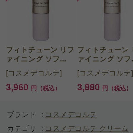
にょろり 様
／30代後
感じた効能：うるおい
購入品：【数量限定激安！】フィトチ
ィブ リニュー クリーム
フィトチューン リフ
フィトチューン 
なめらかな質感でしっかり潤います
ァイニング ソフ...
ァイニング ソフ..
香りもよく癒やし効果抜群です、
[コスメデコルテ]
[コスメデコルテ
夜に使用してます。
3,960
3,880
円（税込）
円（税込）
朝の肌が潤いで満たされてすごく気
す。
ブランド
:
コスメデコルテ
カテゴリ
:
コスメデコルテ クリーム