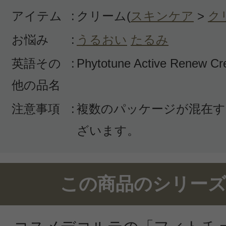
アイテム
:
クリーム(
スキンケア
>
ク
投稿日：2021年01月1
お悩み
:
うるおい
たるみ
みひ 様
／40代後半
英語その
:
Phytotune Active Renew C
他の品名
感じた効能：うるおい/毛穴/シミ・そ
購入品：【数量限定激安！】フィトチ
注意事項
:
複数のパッケージが混在す
ィブ リニュー クリーム
ざいます。
付けた後ベタつかないし香りにも癒
は良いとても良かったです。
この商品のシリーズ
使用してみて、若い子向けかなと感じ
代後半の乾燥肌には少し物足りない