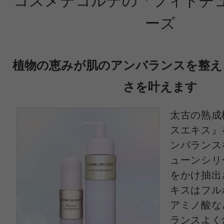
コスメデコルテの「フィトチ
役
ーズ
植物の恵みが肌のアンバランスを整え
投稿日：2020年11月2
さを叶えます
つた 様
／30代後半
太古の熟成
感じた効能：低刺激・敏感肌
スエキス』
ンバランス
購入品：【数量限定激安！】フィトチ
ューンシリ
ィブ リニュー クリーム
をかけ抽出
キスはフル
乾燥の時期になったのでクリームが
アミノ酸な
しました。敏感肌ですが肌荒れもな
ランスよく