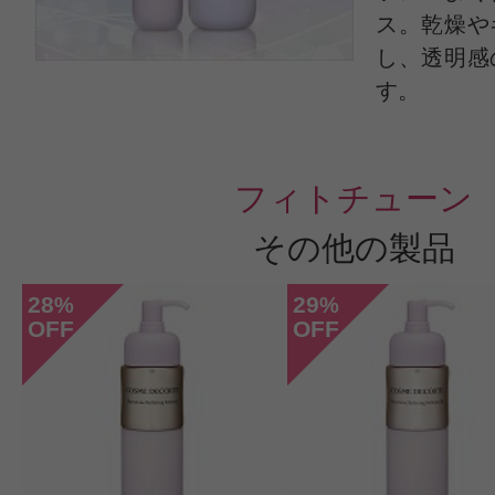
デコルテシリーズは安心して使用し
ス。乾燥や
し、透明感
す。
フィトチューン
すべての5件のクチコミを見る
その他の製品
28
29
%
%
OFF
OFF
このコスメのレビューを書いて
クチコミを投稿する