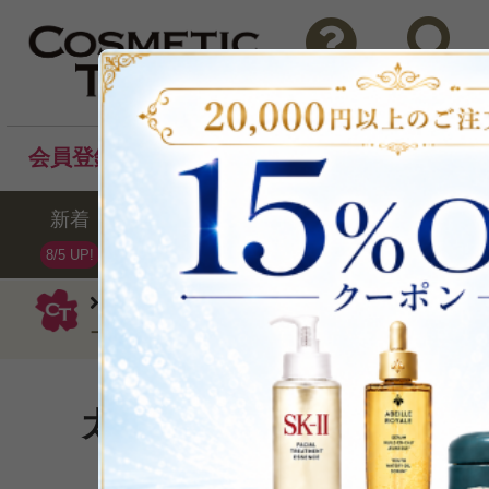
問い合わせ
検索
会員登録後のお買い物でポイントプレゼント！
新着
セール
ランキング
ブラ
8/5 UP!
コスメデコルテ
クリーム
【数量限
ーン アクティブ リニュー クリーム30ml
太古の植物の恵がみなぎる
P可