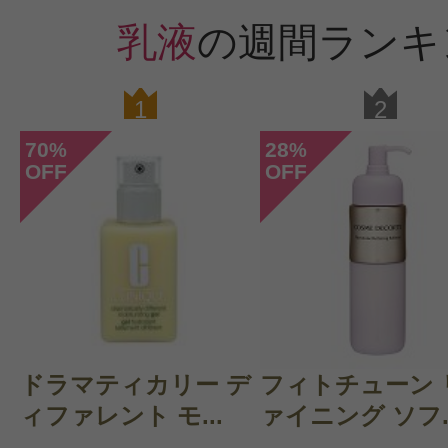
乳液
の週間ランキ
1
2
70
28
%
%
OFF
OFF
ドラマティカリー デ
フィトチューン 
ィファレント モ...
ァイニング ソフ..