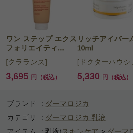
クチコミを投稿する
ワン ステップ エクス
CT 会員様は、
マイページの「購
リッチアイバー
フォリエイティ...
10ml
らクチコミ投稿すると1 商品につ
[クラランス]
[ドクターハウシ
ントプレゼント！
3,695
5,330
円（税込）
円（税込）
ブランド
:
ダーマロジカ
カテゴリ
:
ダーマロジカ 乳液
アイテム
:
乳液(
スキンケア
>
ダーマ