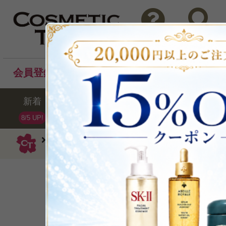
問い合わせ
検索
会員登録後のお買い物でポイントプレゼント！
新着
セール
ランキング
ブラ
8/5 UP!
ダーマロジカ
乳液
ウルトラカーミン
肌を鎮静し肌のバリアを
P可