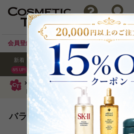
問い合わせ
検索
会員登録後のお買い物でポイントプレゼント！
新着
セール
ランキング
ブラ
8/5 UP!
ケラスターゼ
洗い流さないタイプ
ト 90ml
バランスを崩しがちな頭皮へ
想したセラム