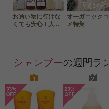
お買い物に行けな
オーガニック
くても安心！大...
メ特集
シャンプー
の週間ラ
1
2
33
23
%
%
OFF
OFF