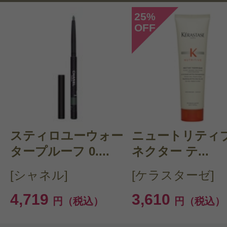
25
%
OFF
投稿日：2020年12月0
memi 様
／40代前半
感じた効能：カラーリングケア
購入品：BL バン ブロンド アブソリ
初めに泡立てたり、時間を置く手間
スティロユーウォー
ニュートリティブ
楽。
タープルーフ 0....
ネクター テ...
洗い上がりはキシキシするが、トリ
[シャネル]
[ケラスターゼ]
指通りは良くなる。
4,719
3,610
円（税込）
円（税込）
カラーのもちを期待しつつ使い続け