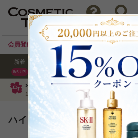
問い合わせ
検索
会員登録後のお買い物でポイントプレゼント！
新着
セール
ランキング
ブラ
8/5 UP!
ケラスターゼ
シャンプー
BL バン
1000ml（サロンサイズ）
ハイトーンカラーヘアの美し
ープするシャンプー