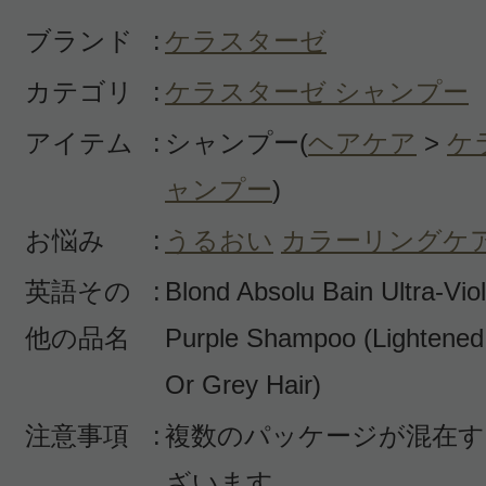
ブランド
:
ケラスターゼ
カテゴリ
:
ケラスターゼ シャンプー
アイテム
:
シャンプー(
ヘアケア
>
ケ
投稿日：2020年09月1
ャンプー
)
M 様
／40代前半
お悩み
:
うるおい
カラーリングケ
感じた効能：カラーリングケア
英語その
:
Blond Absolu Bain Ultra-Viol
購入品：BL バン ブロンド アブソリ
他の品名
Purple Shampoo (Lightene
今まで使用した紫シャンプーは濃い
Or Grey Hair)
が、こちらは濃い紫でした。色味に
注意事項
:
複数のパッケージが混在す
ため、他のケラスターゼのシャンプ
保湿感が少なく、流した時に少しき
ざいます。