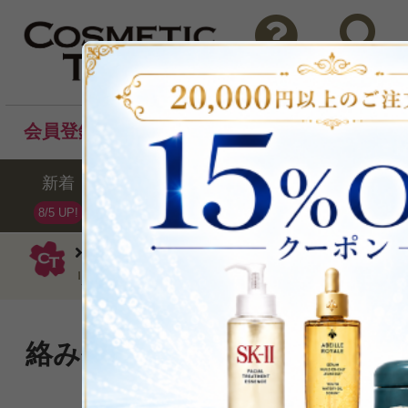
問い合わせ
検索
会員登録後のお買い物でポイントプレゼント！
新着
セール
ランキング
ブラ
8/5 UP!
ケラスターゼ
シャンプー
ディシプリ
リスト 11000ml
絡みやもつれに悩まない 弾
らかな髪へ