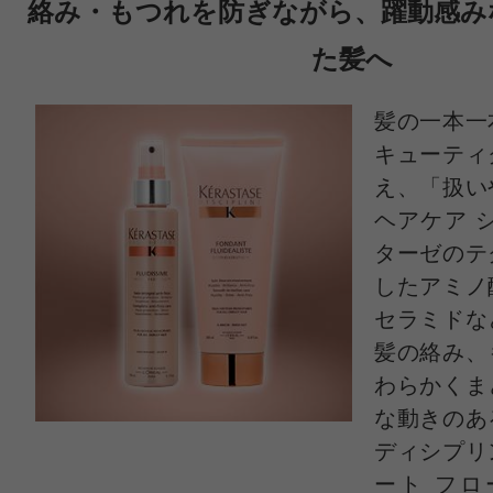
絡み・もつれを防ぎながら、躍動感み
毛量:多い
た髪へ
天然パーマとダメージが気になり購
髪の一本一
て使ってます！
キューティ
硬めの髪質ですがサラサラになりま
え、「扱い
香りが好きで、しっとりサラッとま
ヘアケア 
ターゼのテ
したアミノ
セラミドな
髪の絡み、
わらかくま
な動きのあ
すべての5件のクチコミを見る
ディシプリ
ート フロ