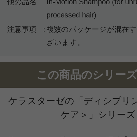
他の品名
In-Motion Shampoo (for unru
り扱い易くなりました。
processed hair)
注意事項
:
複数のパッケージが混在す
ざいます。
投稿日：2021年01月1
この商品のシリーズ
天ぷら大好き 様
／20
感じた効能：抜け毛予防/フケ・頭皮の
ケラスターゼの「ディシプリ
ートメント効果/さらさら/髪 しっと
購入品：ディシプリン DP バン フル
ケア＞」シリーズ
髪質:剛毛、広がりやすい