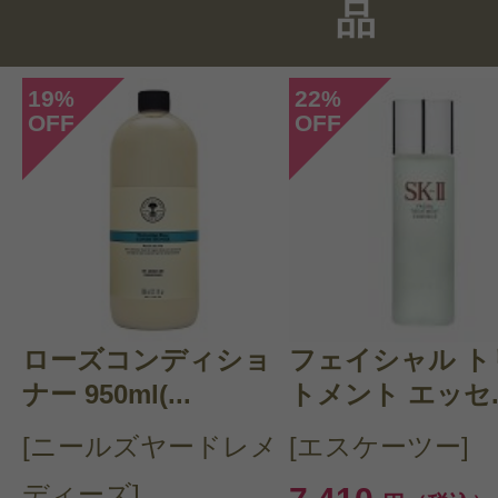
品
総合評価：
5点
19
22
%
%
OFF
OFF
投稿日：2025年08月0
さな 様
／40代前半
感じた効能：ストレートヘア/ボリュ
ア)/リラックス
購入品：ディシプリン DP バン フル
ローズコンディショ
フェイシャル ト
うねり、剛毛、多い、くせ毛が悩み
ナー 950ml(...
トメント エッセ..
が、使用するようになってから少し
[ニールズヤードレメ
[エスケーツー]
トの機械を使用する時間が減り楽に
ディーズ]