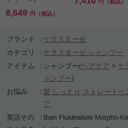
7,410
円（税込）
買って良かったです。
8,649
円（税込）
ブランド
:
ケラスターゼ
カテゴリ
:
ケラスターゼ シャンプー
投稿日：2025年06月1
アイテム
:
シャンプー(
ヘアケア
>
ケ
さな 様
／40代前半
ャンプー
)
感じた効能：ウェーブヘア
お悩み
:
髪 しっとり
ストレートヘ
購入品：ディシプリン DP バン フル
ア
硬くて、うねりもあり太い髪質で困
英語その
:
Bain Fluidealiste Morpho-K
が、これを使ってから少し改善しう