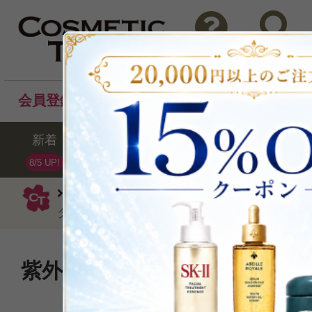
問い合わせ
検索
会員登録後のお買い物でポイントプレゼント！
新着
セール
ランキング
ブラ
8/5 UP!
資生堂
日焼け止め（顔用）
ザ パ
ターミニサイズ7ml
紫外線、環境ダメージからも
テクター