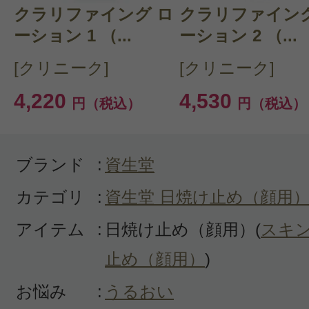
伸びがよく化粧下地として使えます
クラリファイング ロ
クラリファイング
白浮きは感じませんでした。アウト
ーション 1 （...
ーション 2 （...
はこれを使いたいと思っていますが
[クリニーク]
[クリニーク]
て日焼け防止の効果が高いかは今後
4,220
4,530
円（税込）
円（税込）
ブランド
:
資生堂
カテゴリ
:
資生堂 日焼け止め（顔用
すべての1件のクチコミを見る
アイテム
:
日焼け止め（顔用）(
スキ
止め（顔用）
)
お悩み
:
うるおい
このコスメのレビューを書いて