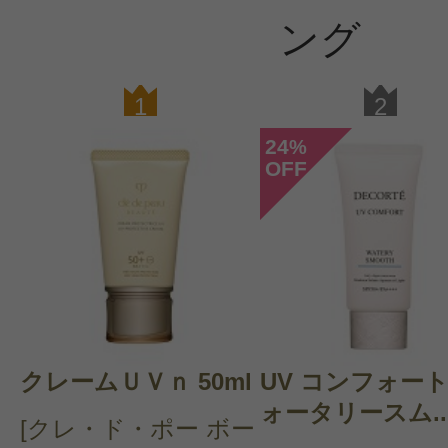
ング
1
2
24
%
OFF
クレームＵＶｎ 50ml
UV コンフォート
ォータリースム..
[クレ・ド・ポー ボー