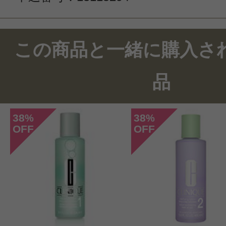
この商品のクチコミ
この商品と一緒に購入さ
1件のレビュー
品
総合評価：
4点
38
38
%
%
OFF
OFF
投稿日：2021年07月2
めす子 様
／40代後半
感じた効能：UVカットコスメ
購入品：ザ パーフェクト プロテ