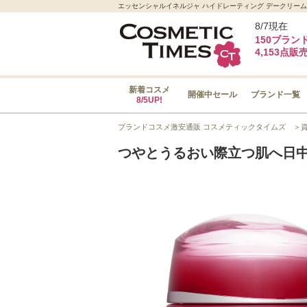
エッセンシャルイネルジャ ハイドレーティング デークリーム
8/7現在
150ブラン
4,153点販
新着コスメ
開催中セール
ブランド一覧
8/5UP!
ブランドコスメ激安通販 コスメティックタイムズ
＞
つやとうるおい際立つ肌へ日