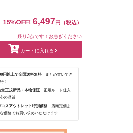
6,497
15%OFF!
円（税込）
残り3点です！お急ぎください
カートに入れる
,000円以上で全国送料無料
まとめ買いでさ
得！
生堂正規新品・本物保証
正規ルート仕入
心の品質
パコスアウトレット特別価格
店頭定価よ
な価格でお買い求めいただけます