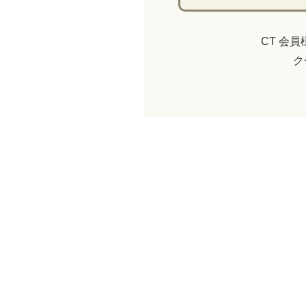
CT 会
ク