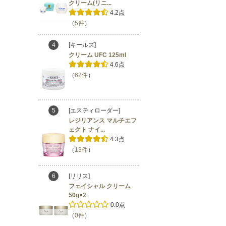
クリーム(リニ...
4.2点
（
5件
）
4
[キールズ]
クリーム UFC 125ml
4.6点
（
62件
）
5
[エスティローダー]
レジリアンス マルチエフ
ェクト ナイ...
4.3点
（
13件
）
6
[リリス]
フェイシャル クリーム
50g×2
0.0点
（
0件
）