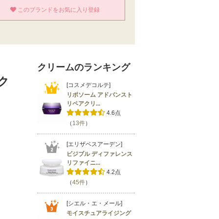
このブランドをお気に入り登録
クリームのランキング
ク
[コスメデコルテ]
リポソーム アドバンスト
リペアクリ...
4.6点
（
13件
）
[エリザベスアーデン]
ビジブル ディファレンス
リファイニ...
4.2点
（
45件
）
[シエル・エ・メール]
モイスチュアライジング