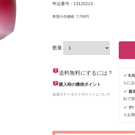
申込番号：13115213
希望小売価格: 7,700円
数量
送料無料にするには？
✓ 8
らにお
購入時の獲得ポイント
✓ 資
会員ステータスとポイントについて
れで安
✓ デ
りお得