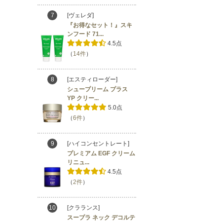
7
[ヴェレダ]
『お得なセット！』スキ
ンフード 71...
4.5点
（
14件
）
8
[エスティローダー]
シュープリーム プラス
YP クリー...
5.0点
（
6件
）
9
[ハイコンセントレート]
プレミアム EGF クリーム
リニュ...
4.5点
（
2件
）
10
[クラランス]
スープラ ネック デコルテ