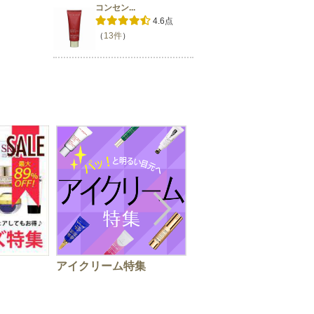
コンセン...
4.6点
（
13件
）
アイクリーム特集
秋の手肌ケアはお早め
に！ハンドクリーム特