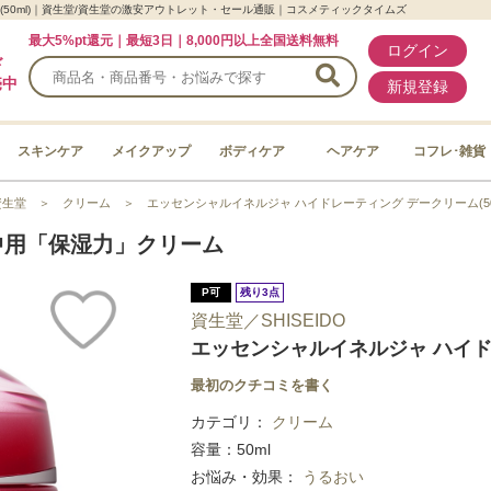
(50ml)｜資生堂/資生堂の激安アウトレット・セール通販｜コスメティックタイムズ
最大5%pt還元｜最短3日｜8,000円以上全国送料無料
ログイン
ド
売中
新規登録
スキンケア
メイクアップ
ボディケア
ヘアケア
コフレ･雑貨
資生堂
＞
クリーム
＞
エッセンシャルイネルジャ ハイドレーティング デークリーム(50
中用「保湿力」クリーム
P可
残り3点
資生堂／SHISEIDO
エッセンシャルイネルジャ ハイドレ
最初のクチコミを書く
カテゴリ：
クリーム
容量：50ml
お悩み・効果：
うるおい