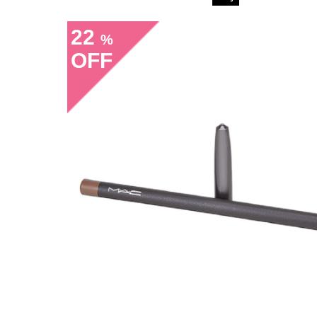
22
%
OFF