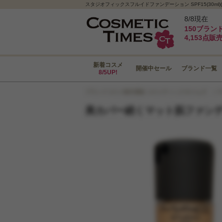
スタジオフィックスフルイドファンデーション SPF15(30ml)
8/8現在
150ブラン
4,153点販
新着コスメ
開催中セール
ブランド一覧
8/5UP!
ブランドコスメ激安通販 コスメティックタイムズ
＞
マ
美カバー続くマット肌ファン