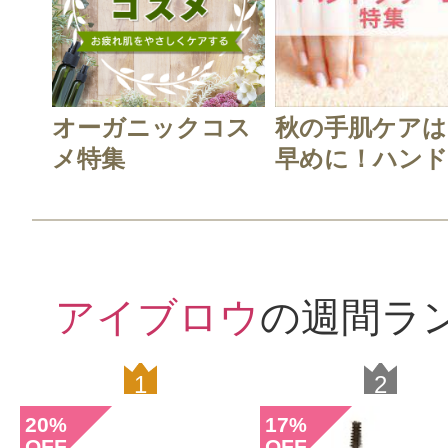
てます。とても重宝するアイテムで
オーガニックコス
秋の手肌ケアは
メ特集
早めに！ハンド.
すべての6件のクチコミを見る
アイブロウ
の週間ラ
このコスメのレビューを書いて
1
2
クチコミを投稿する
20
17
%
%
OFF
OFF