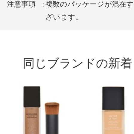
感じた効能：描きやすい
注意事項
:
複数のパッケージが混在す
購入品：スティロ スルスィル ウォ
ざいます。
購入色：808 ブラン クレール
とても描きやすいです。
汗をかいて少しこすったり、昼寝し
同じブランドの新着
れます。
毛のある部分は気にならないのです
はなくなります。
でも描きやすいのでリピします。