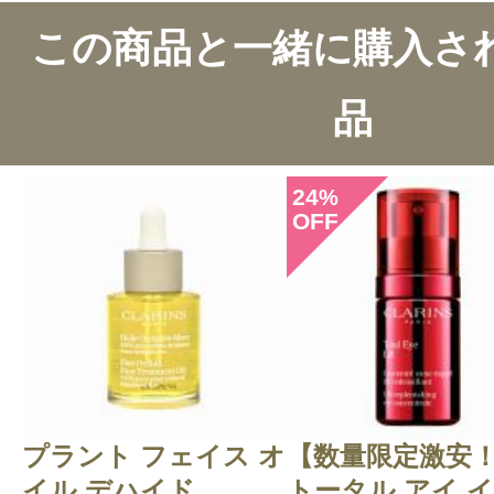
この商品のクチコミ
この商品と一緒に購入さ
6件のレビュー
品
総合評価：
4.6点
24
%
OFF
投稿日：2023年10月1
まみみ 様
／40代後半
感じた効能：ウォータープルーフ/フ
やすい
購入品：スティロ スルスィル ウォ
プラント フェイス オ
【数量限定激安
購入色：808 ブラン クレール
イル デハイド...
トータル アイ イ.