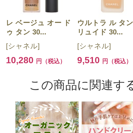
投稿日：2021年12月1
レ ベージュ オー ド
ウルトラ ル タン
みーちゃん 様
／40代
ゥ タン 30...
リュイド 30...
[シャネル]
[シャネル]
感じた効能：描きやすい/発色がよい
購入品：スティロ スルスィル ウォ
10,280
9,510
円（税込）
円（税込）
購入色：806 ブロン タンドル
この商品に関連す
この１本でシャープな曲線と太いラ
書けます。
色は髪の毛が黒色なので少し明るめ
ュラルです。
私はパウダーを重ねて最後に眉マス