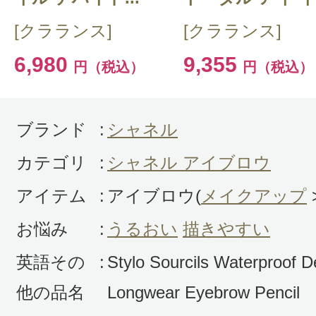
気分が上がるシャネル！このお色は
[クラランス]
[クラランス]
カラーリングしたヘアにはやや明る
6,980
9,355
円（税込）
円（税込）
垢抜けた印象になります。芯も斜め
ていて、もう片方はスクリューブラ
りとっても便利です。
ブランド
:
シャネル
カテゴリ
:
シャネル アイブロウ
アイテム
:
アイブロウ(
メイクアップ
お悩み
:
うるおい
描きやすい
投稿日：2023年04月2
英語その
:
Stylo Sourcils Waterproof D
さとみ 様
／40代前半
他の品名
Longwear Eyebrow Pencil