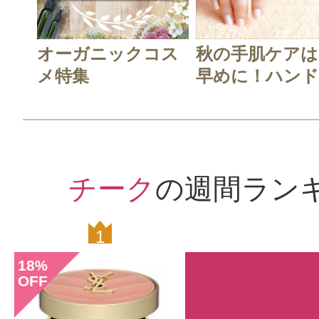
オーガニックコス
秋の手肌ケアは
メ特集
早めに！ハンド.
チーク
の週間ラン
1
0
18
%
OFF