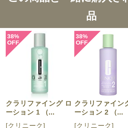
品
38
38
%
%
OFF
OFF
このコスメのレビューを書いて
クチコミを投稿する
クラリファイング ロ
CT 会員様は、
マイページの「購
クラリファイング
ーション 1 （...
ーション 2 （...
らクチコミ投稿すると1 商品につ
[クリニーク]
[クリニーク]
ントプレゼント！