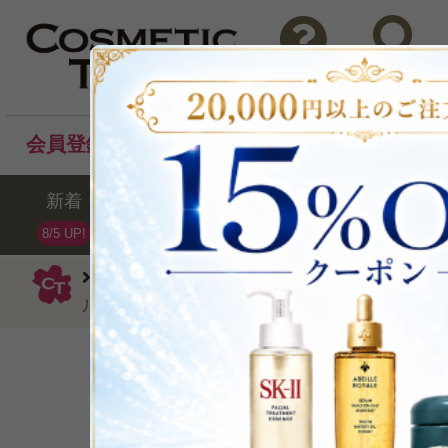
問い合わせ
検索
会員登録後のお買い物でポイントプレゼント！
新着
セール
ランキング
ブラ
8/5 UP!
イヴ・サンローラン
ファンデーション
ルクッションN#2014g
高いカバー力とフィッ
P可
残り2点