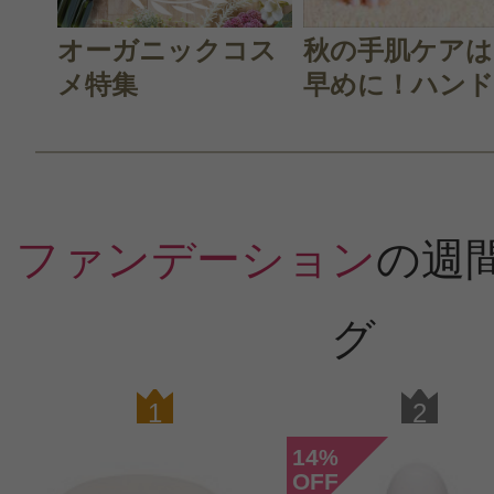
オーガニックコス
秋の手肌ケアは
メ特集
早めに！ハンド.
ファンデーション
の週
グ
1
2
14
%
OFF