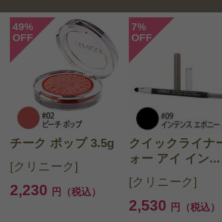
49
7
%
%
OFF
OFF
このコスメのレビューを書いて
クチコミを投稿する
チーク ポップ 3.5g
CT 会員様は、
マイページの「購
クイックライナー
ォー アイ イン...
らクチコミ投稿すると1 商品につ
[クリニーク]
[クリニーク]
ントプレゼント！
2,230
円（税込）
2,530
円（税込）