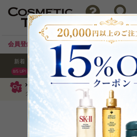
問い合わせ
検索
会員登録後のお買い物でポイントプレゼント！
新着
セール
ランキング
ブラ
8/5 UP!
イヴ・サンローラン
グロス
ラブシ
ク154 - ラブ ベリー3.2g
瞬時にとろけ、1日中続
P可