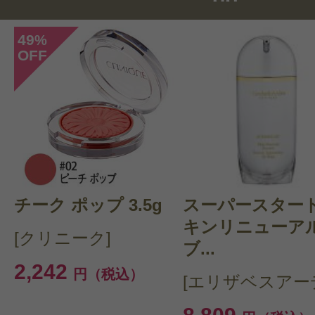
49
%
OFF
このコスメのレビューを書いて
クチコミを投稿する
チーク ポップ 3.5g
CT 会員様は、
マイページの「購
スーパースター
キンリニューア
らクチコミ投稿すると1 商品につ
[クリニーク]
ブ...
ントプレゼント！
2,242
円（税込）
[エリザベスアー